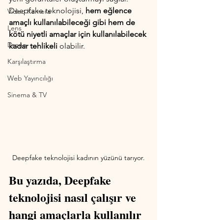
Deepfake teknolojisi, 
hem eğlence 
Video Kamera
amaçlı kullanılabileceği gibi hem de 
Lens
kötü niyetli amaçlar için kullanılabilecek 
Drone
kadar tehlikeli 
olabilir. 
Karşılaştırma
Web Yayıncılığı
Sinema & TV
Deepfake teknolojisi kadının yüzünü tarıyor.
Bu yazıda, Deepfake 
teknolojisi nasıl çalışır ve 
hangi amaçlarla kullanılır 