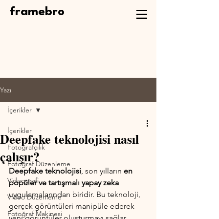
framebro
Yazı
İçerikler
İçerikler
Deepfake teknolojisi nasıl
Fotoğrafçılık
çalışır?
Fotoğraf Düzenleme
Deepfake teknolojisi
, son yılların 
en 
Videografi
popüler ve tartışmalı yapay zeka
uygulamalarından biridir. Bu teknoloji, 
Video Düzenleme
gerçek görüntüleri manipüle ederek 
Fotoğraf Makinesi
yeni görüntüler oluşturmayı sağlar. 