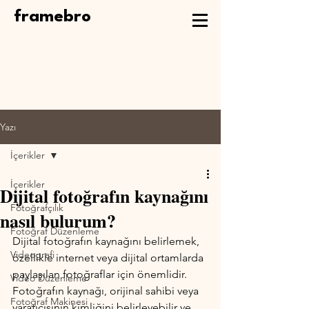
framebro
Yazı
İçerikler
İçerikler
Dijital fotoğrafın kaynağını
Fotoğrafçılık
nasıl bulurum?
Fotoğraf Düzenleme
Dijital fotoğrafın kaynağını belirlemek, 
Videografi
özellikle internet veya dijital ortamlarda 
paylaşılan fotoğraflar için önemlidir. 
Video Düzenleme
Fotoğrafın kaynağı, orijinal sahibi veya 
Fotoğraf Makinesi
yaratıcısının kimliğini belirleyebilir ve 