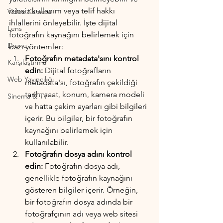
izinsiz kullanım veya telif hakkı 
Video Kamera
ihlallerini önleyebilir. İşte dijital 
Lens
fotoğrafın kaynağını belirlemek için 
Drone
bazı yöntemler:
Fotoğrafın metadata'sını kontrol 
Karşılaştırma
edin:
 Dijital fotoğrafların 
Web Yayıncılığı
metadata'sı, fotoğrafın çekildiği 
tarih, saat, konum, kamera modeli 
Sinema & TV
ve hatta çekim ayarları gibi bilgileri 
içerir. Bu bilgiler, bir fotoğrafın 
kaynağını belirlemek için 
kullanılabilir.
Fotoğrafın dosya adını kontrol 
edin:
 Fotoğrafın dosya adı, 
genellikle fotoğrafın kaynağını 
gösteren bilgiler içerir. Örneğin, 
bir fotoğrafın dosya adında bir 
fotoğrafçının adı veya web sitesi 