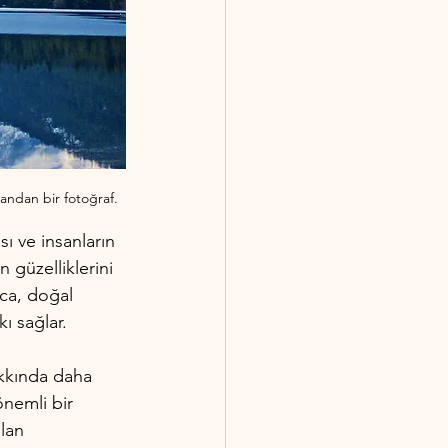
rmandan bir fotoğraf.
ı ve insanların 
 güzelliklerini 
ıca, doğal 
ı sağlar.
kkında daha 
önemli bir 
lan 