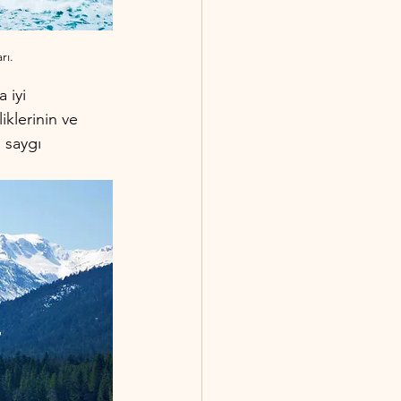
rı.
 iyi 
iklerinin ve 
 saygı 