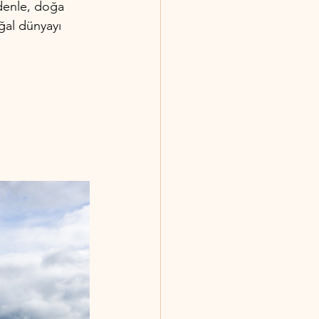
edenle, doğa 
ğal dünyayı 