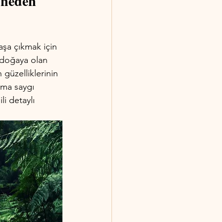
e neden 
şa çıkmak için 
 doğaya olan 
 güzelliklerinin 
ama saygı 
i detaylı 