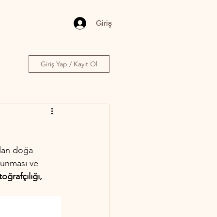
Giriş
Giriş Yap / Kayıt Ol
olan doğa 
runması ve 
oğrafçılığı, 