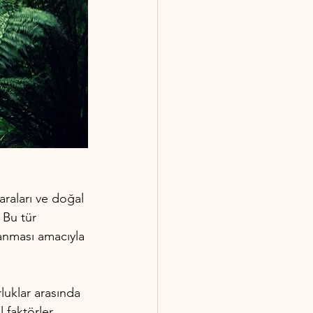
araları ve doğal 
 Bu tür 
lanması amacıyla 
luklar arasında 
l faktörler 