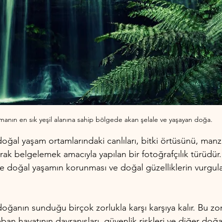
anın en sık yeşil alanına sahip bölgede akan şelale ve yaşayan doğa.
doğal yaşam ortamlarındaki canlıları, bitki örtüsünü, manz
arak belgelemek amacıyla yapılan bir fotoğrafçılık türüdür.
kle doğal yaşamın korunması ve doğal güzelliklerin vurgu
doğanın sunduğu birçok zorlukla karşı karşıya kalır. Bu zor
yaban hayatının davranışları, güvenlik riskleri ve diğer doğa