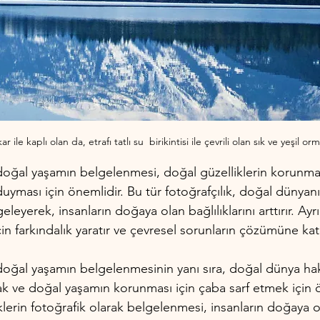
 ile kaplı olan da, etrafı tatlı su  birikintisi ile çevrili olan sık ve yeşil o
doğal yaşamın belgelenmesi, doğal güzelliklerin korunmas
yması için önemlidir. Bu tür fotoğrafçılık, doğal dünyanın
eleyerek, insanların doğaya olan bağlılıklarını arttırır. Ayr
n farkındalık yaratır ve çevresel sorunların çözümüne katk
doğal yaşamın belgelenmesinin yanı sıra, doğal dünya ha
mak ve doğal yaşamın korunması için çaba sarf etmek için 
iklerin fotoğrafik olarak belgelenmesi, insanların doğaya o