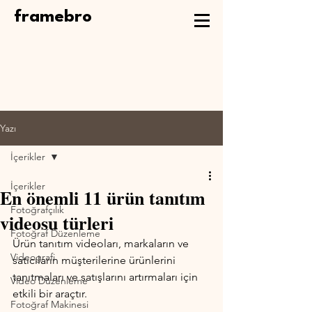
framebro
Yazı
İçerikler
İçerikler
En önemli 11 ürün tanıtım
Fotoğrafçılık
videosu türleri
Fotoğraf Düzenleme
Ürün tanıtım videoları, markaların ve 
Videografi
satıcıların müşterilerine ürünlerini 
tanıtmaları ve satışlarını artırmaları için 
Video Düzenleme
etkili bir araçtır. 
Fotoğraf Makinesi