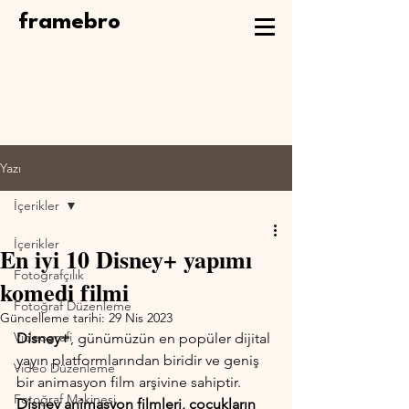
framebro
Yazı
İçerikler
İçerikler
En iyi 10 Disney+ yapımı
Fotoğrafçılık
komedi filmi
Fotoğraf Düzenleme
Güncelleme tarihi:
29 Nis 2023
Videografi
Disney+
, günümüzün en popüler dijital 
yayın platformlarından biridir ve geniş 
Video Düzenleme
bir animasyon film arşivine sahiptir. 
Fotoğraf Makinesi
Disney animasyon filmleri, çocukların 