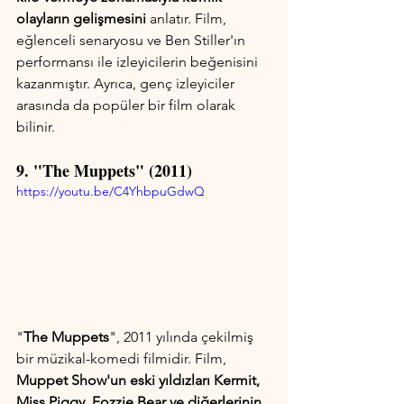
olayların gelişmesini
 anlatır. Film, 
eğlenceli senaryosu ve Ben Stiller'ın 
performansı ile izleyicilerin beğenisini 
kazanmıştır. Ayrıca, genç izleyiciler 
arasında da popüler bir film olarak 
bilinir.
9. "The Muppets" (2011)
https://youtu.be/C4YhbpuGdwQ
"
The Muppets
", 2011 yılında çekilmiş 
bir müzikal-komedi filmidir. Film, 
Muppet Show'un eski yıldızları Kermit, 
Miss Piggy, Fozzie Bear ve diğerlerinin 