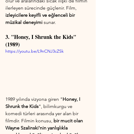
olur ve aralarındaki sıcak ilişki de filmin 
ilerleyen sürecinde güçlenir. Film, 
izleyicilere keyifli ve eğlenceli bir 
müzikal deneyimi
 sunar.
3. "Honey, I Shrunk the Kids" 
(1989)
https://youtu.be/L9nCNJ3cZSk
1989 yılında vizyona giren "
Honey, I 
Shrunk the Kids
", bilimkurgu ve 
komedi türleri arasında yer alan bir 
filmdir. Filmin konusu, 
bir mucit olan 
Wayne Szalinski'nin yanlışlıkla 