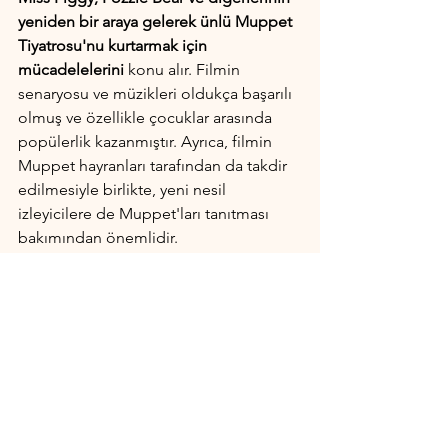
yeniden bir araya gelerek ünlü Muppet 
Tiyatrosu'nu kurtarmak için 
mücadelelerini
 konu alır. Filmin 
senaryosu ve müzikleri oldukça başarılı 
olmuş ve özellikle çocuklar arasında 
popülerlik kazanmıştır. Ayrıca, filmin 
Muppet hayranları tarafından da takdir 
edilmesiyle birlikte, yeni nesil 
izleyicilere de Muppet'ları tanıtması 
bakımından önemlidir.
10. "10 Things I Hate About You" 
(1999)
https://youtu.be/uE7qjQlfoRs