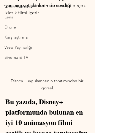
yanı sıra yetişkinlerin de sevdiği
 birçok 
Video Kamera
klasik filmi içerir. 
Lens
Drone
Karşılaştırma
Web Yayıncılığı
Sinema & TV
Disney+ uygulamasının tanıtımından bir 
görsel.
Bu yazıda, Disney+ 
platformunda bulunan en 
iyi 10 animasyon filmi 
seçtik ve kısaca tanıtacağız.