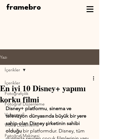
framebro
Yazı
İçerikler
İçerikler
En iyi 10 Disney+ yapımı
Fotoğrafçılık
korku filmi
Fotoğraf Düzenleme
Disney+ platformu
, 
sinema ve 
Videografi
televizyon dünyasında büyük bir yere 
sahip olan Disney şirketinin sahibi 
Video Düzenleme
olduğu
 bir platformdur. Disney, tüm 
Fotoğraf Makinesi
dünyada sevilen çocuk filmlerinin yanı 