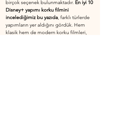
birçok seçenek bulunmaktadır. 
En iyi 10 
Disney+ yapımı korku filmini 
incelediğimiz bu yazıda
, farklı türlerde 
yapımların yer aldığını gördük. Hem 
klasik hem de modern korku filmleri, 
Disney+ platformunda bir arada 
sunulmaktadır. Bu yapımlar, korku 
filmleri sevenlerin mutlaka izlemesi 
gereken filmler arasında yer almaktadır. 
Disney+ yapımı korku filmlerini 
izleyerek
, keyifli ve ürkütücü anlar 
yaşayabilirsiniz.
Bunlarda ilginizi çekebilir:
En iyi 10 Disney+ yapımı aksiyon 
filmi
En iyi 10 Disney+ yapımı gerilim 
filmi