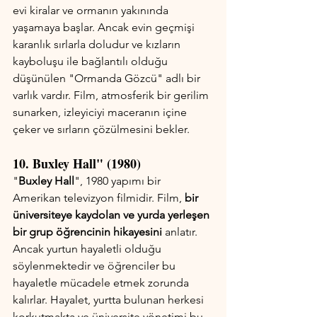
evi kiralar ve ormanın yakınında 
yaşamaya başlar. Ancak evin geçmişi 
karanlık sırlarla doludur ve kızların 
kayboluşu ile bağlantılı olduğu 
düşünülen "Ormanda Gözcü" adlı bir 
varlık vardır. Film, atmosferik bir gerilim 
sunarken, izleyiciyi maceranın içine 
çeker ve sırların çözülmesini bekler.
10. Buxley Hall" (1980)
"
Buxley Hall
", 1980 yapımı bir 
Amerikan televizyon filmidir. Film, 
bir 
üniversiteye kaydolan ve yurda yerleşen 
bir grup öğrencinin hikayesini
 anlatır. 
Ancak yurtun hayaletli olduğu 
söylenmektedir ve öğrenciler bu 
hayaletle mücadele etmek zorunda 
kalırlar. Hayalet, yurtta bulunan herkesi 
korkutmakta ve üniversite yönetimi bu 