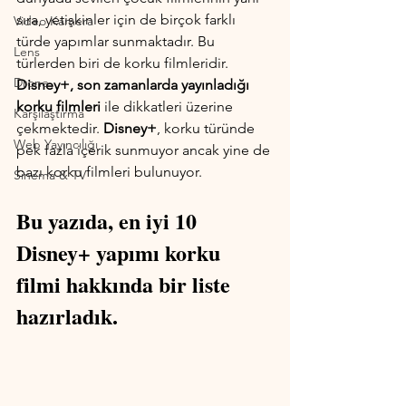
sıra, yetişkinler için de birçok farklı 
Video Kamera
türde yapımlar sunmaktadır. Bu 
Lens
türlerden biri de korku filmleridir. 
Drone
Disney+, son zamanlarda yayınladığı 
korku filmleri
 ile dikkatleri üzerine 
Karşılaştırma
çekmektedir. 
Disney+
, korku türünde 
Web Yayıncılığı
pek fazla içerik sunmuyor ancak yine de 
bazı korku filmleri bulunuyor. 
Sinema & TV
Bu yazıda, en iyi 10 
Disney+ yapımı korku 
filmi hakkında bir liste 
hazırladık.