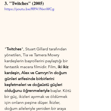
3. "Twitches" (2005)
https://youtu.be/RlPA1NxnWCg
"
Twitches
", Stuart Gillard tarafından 
yönetilen, Tia ve Tamera Mowry 
kardeşlerin başrollerini paylaştığı bir 
fantastik macera filmidir. Film, 
iki ikiz 
kardeşin, Alex ve Camryn'in doğum 
günleri arifesinde birbirlerini 
keşfetmeleri ve doğaüstü güçleri 
olduğunu öğrenmeleriyle
 başlar. Kötü 
bir güç, ikizleri ayırmak ve öldürmek 
için onların peşine düşer. İkizler, 
doğum aileleriyle yeniden bir araya 