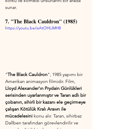
korku ve komedi unsurlarını bir arada 
sunar.
7. "The Black Cauldron" (1985)
https://youtu.be/isAtOHLiMH8
"
The Black Cauldron
", 1985 yapımı bir 
Amerikan animasyon filmidir. Film, 
Lloyd Alexander'ın Prydain Günlükleri 
serisinden uyarlanmıştır ve Taran adlı bir 
çobanın, sihirli bir kazanı ele geçirmeye 
çalışan Kötülük Kralı Arawn ile 
mücadelesini
 konu alır. Taran, sihirbaz 
Dallben tarafından görevlendirilir ve 