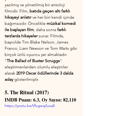
yazılmış ve yönetilmiş bir antoloji 
filmidir. Film,
 batıda geçen altı farklı 
hikayeyi anlatır
 ve her biri kendi içinde 
bağımsızdır. Öncelikle 
müzikal komedi 
ile başlayan film
, daha sonra 
farklı 
tarzlarda hikayeler
 sunar. Filmde, 
başrolde Tim Blake Nelson, James 
Franco, Liam Neeson ve Tom Waits gibi 
birçok ünlü oyuncu yer almaktadır. 
"
The Ballad of Buster Scruggs
" 
eleştirmenlerden olumlu eleştiriler 
alarak 
2019 Oscar ödüllerinde 3 dalda 
aday
 gösterilmiştir.
5. The Ritual (2017)
IMDB Puanı: 6.3, Oy Sayısı: 82,110
https://youtu.be/Vfugwq2uoa0