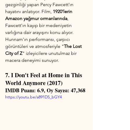
gezginliği yapan Percy Fawcett'ın 
hayatını anlatıyor. Film, 
1920'lerin 
Amazon yağmur ormanlarında
, 
Fawcett'ın kayıp bir medeniyetin 
varlığına dair arayışını konu alıyor. 
Hunnam'ın performansı, çarpıcı 
görüntüleri ve atmosferiyle "
The Lost 
City of Z
" izleyicilere unutulmaz bir 
macera deneyimi sunuyor.
7. I Don't Feel at Home in This 
World Anymore (2017)
IMDB Puanı: 6.9, Oy Sayısı: 47,368
https://youtu.be/a891D5_bGY4