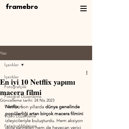
framebro
Yazı
İçerikler
İçerikler
En iyi 10 Netflix yapımı
Fotoğrafçılık
macera filmi
Fotoğraf Düzenleme
Güncelleme tarihi:
24 Nis 2023
Videografi
Netflix
, son yıllarda
 dünya genelinde 
popülerliği artan birçok macera filmini 
Video Düzenleme
izleyicileriyle buluşturdu. Hem aksiyon 
Fotoğraf Makinesi
dolu sahneleri hem de heyecan verici 