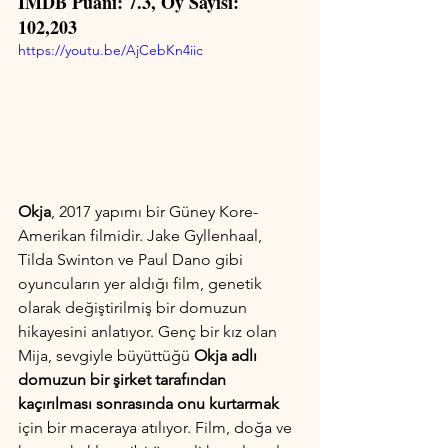
IMDB Puanı: 7.3, Oy Sayısı: 
102,203
https://youtu.be/AjCebKn4iic
Okja
, 2017 yapımı bir Güney Kore-
Amerikan filmidir. Jake Gyllenhaal, 
Tilda Swinton ve Paul Dano gibi 
oyuncuların yer aldığı film, genetik 
olarak değiştirilmiş bir domuzun 
hikayesini anlatıyor. Genç bir kız olan 
Mija, sevgiyle büyüttüğü 
Okja adlı 
domuzun bir şirket tarafından 
kaçırılması sonrasında onu kurtarmak
için bir maceraya atılıyor. Film, doğa ve 