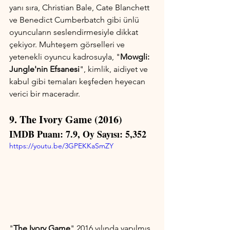
yanı sıra, Christian Bale, Cate Blanchett 
ve Benedict Cumberbatch gibi ünlü 
oyuncuların seslendirmesiyle dikkat 
çekiyor. Muhteşem görselleri ve 
yetenekli oyuncu kadrosuyla, "
Mowgli: 
Jungle'nin Efsanesi
", kimlik, aidiyet ve 
kabul gibi temaları keşfeden heyecan 
verici bir maceradır.
9. The Ivory Game (2016)
IMDB Puanı: 7.9, Oy Sayısı: 5,352
https://youtu.be/3GPEKKaSmZY
"
The Ivory Game
" 2016 yılında yapılmış 