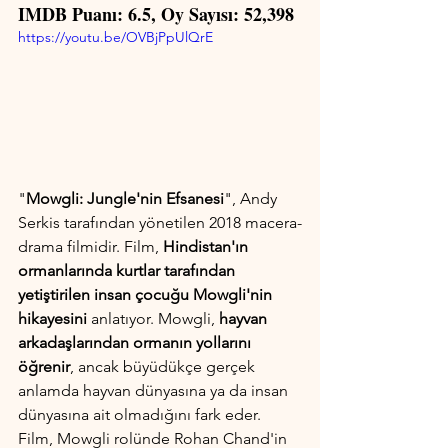
IMDB Puanı: 6.5, Oy Sayısı: 52,398
https://youtu.be/OVBjPpUlQrE
"
Mowgli: Jungle'nin Efsanesi
", Andy 
Serkis tarafından yönetilen 2018 macera-
drama filmidir. Film, 
Hindistan'ın 
ormanlarında kurtlar tarafından 
yetiştirilen insan çocuğu Mowgli'nin 
hikayesini 
anlatıyor. Mowgli, 
hayvan 
arkadaşlarından ormanın yollarını 
öğrenir
, ancak büyüdükçe gerçek 
anlamda hayvan dünyasına ya da insan 
dünyasına ait olmadığını fark eder. 
Film, Mowgli rolünde Rohan Chand'in 