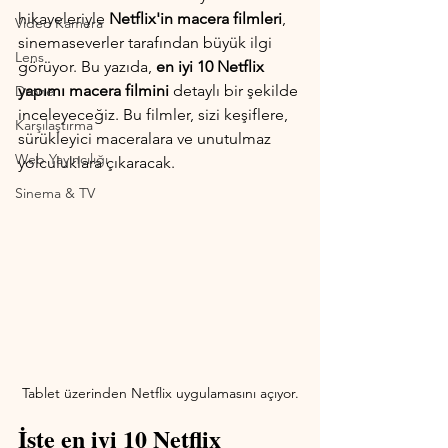
hikayeleriyle 
Netflix'in macera filmleri
, 
Video Kamera
sinemaseverler tarafından büyük ilgi 
Lens
görüyor. Bu yazıda, 
en iyi 10 Netflix 
yapımı macera filmini 
detaylı bir şekilde 
Drone
inceleyeceğiz. Bu filmler, sizi keşiflere, 
Karşılaştırma
sürükleyici maceralara ve unutulmaz 
Web Yayıncılığı
yolculuklara çıkaracak.
Sinema & TV
Tablet üzerinden Netflix uygulamasını açıyor.
İşte en iyi 10 Netflix 