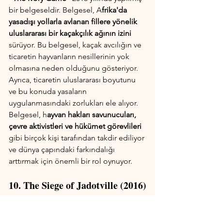
bir belgeseldir. Belgesel, A
frika'da 
yasadışı yollarla avlanan fillere yönelik 
uluslararası bir kaçakçılık ağının izini 
sürüyor. Bu belgesel, kaçak avcılığın ve 
ticaretin hayvanların nesillerinin yok 
olmasına neden olduğunu gösteriyor. 
Ayrıca, ticaretin uluslararası boyutunu 
ve bu konuda yasaların 
uygulanmasındaki zorlukları ele alıyor. 
Belgesel, h
ayvan hakları savunucuları, 
çevre aktivistleri ve hükümet görevlileri 
gibi birçok kişi tarafından takdir ediliyor 
ve dünya çapındaki farkındalığı 
arttırmak için önemli bir rol oynuyor.
10. The Siege of Jadotville (2016)
IMDB Puanı: 7.2, Oy Sayısı: 24,924
https://youtu.be/9_JHsiQTTmg