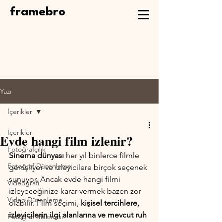
framebro
Yazı
İçerikler
İçerikler
Evde hangi film izlenir?
Fotoğrafçılık
Sinema dünyası
 her yıl binlerce filmle 
Fotoğraf Düzenleme
genişliyor ve izleyicilere birçok seçenek 
sunuyor. Ancak evde hangi filmi 
Videografi
izleyeceğinize karar vermek bazen zor 
Video Düzenleme
olabilir. Film seçimi, 
kişisel tercihlere, 
izleyicilerin ilgi alanlarına ve mevcut ruh 
Fotoğraf Makinesi