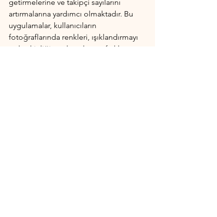
getirmelerine ve takipçi sayılarını 
artırmalarına yardımcı olmaktadır. Bu 
uygulamalar, kullanıcıların 
fotoğraflarında renkleri, ışıklandırmayı 
ve keskinliği ayarlamalarına, farklı 
filtreler eklemelerine ve hatta 
fotoğraflarına imza atmalarına olanak 
tanır. Bu sayede, fenomenler 
takipçilerinin beğenisini kazanarak 
popülerliklerini artırabilirler.
Fotoğrafçılık
Hepsini Gör
Son Yazılar