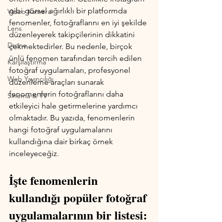
gibi görsel ağırlıklı bir platformda 
Video Kamera
fenomenler, fotoğraflarını en iyi şekilde 
Lens
düzenleyerek takipçilerinin dikkatini 
Drone
çekmektedirler. Bu nedenle, birçok 
ünlü fenomen tarafından tercih edilen 
Karşılaştırma
fotoğraf uygulamaları, profesyonel 
Web Yayıncılığı
düzenleme araçları sunarak 
fenomenlerin fotoğraflarını daha 
Sinema & TV
etkileyici hale getirmelerine yardımcı 
olmaktadır. Bu yazıda, fenomenlerin 
hangi fotoğraf uygulamalarını 
kullandığına dair birkaç örnek 
inceleyeceğiz.
İşte fenomenlerin 
kullandığı popüler fotoğraf 
uygulamalarının bir listesi: