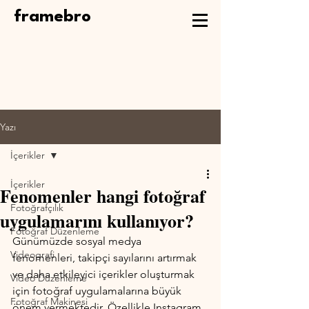
framebro
Yazı
İçerikler
İçerikler
Fenomenler hangi fotoğraf
Fotoğrafçılık
uygulamarını kullanıyor?
Fotoğraf Düzenleme
Günümüzde sosyal medya 
Videografi
fenomenleri, takipçi sayılarını artırmak 
ve daha etkileyici içerikler oluşturmak 
Video Düzenleme
için fotoğraf uygulamalarına büyük 
Fotoğraf Makinesi
önem vermektedir. Özellikle Instagram 