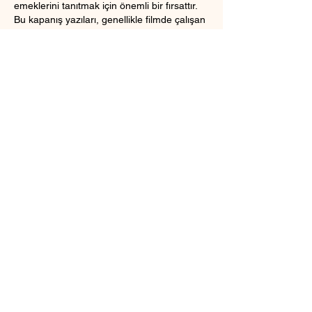
emeklerini tanıtmak için önemli bir fırsattır. 
Bu kapanış yazıları, genellikle filmde çalışan 
kişilerin isimlerini ve rollerini içerir. Ancak 
sadece bir isim listesi olmaktan öte, film 
sonunda akan yazılar, yapımcıların ve 
oyuncuların emeklerini, katkılarını ve hatta 
filmin ortaya çıkış sürecine dair ilginç 
ayrıntıları da içerebilir.
Bu yazılar,
 izleyicilere filmle ilgili ek bilgiler 
sunarak
, yapımcıların ve oyuncuların 
çalışmalarına bir nevi saygı duruşu yapar. 
Ayrıca, filmde görsel efektler,…
Daha Fazla Göster
Beğen
framebro
27 Nis 2024
Filmin sonunda çıkan yazılara genellikle 