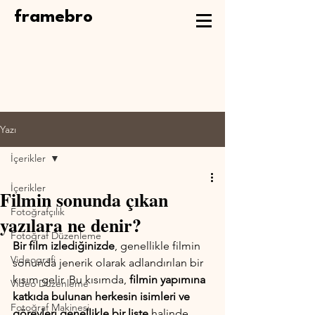
framebro
Yazı
İçerikler
İçerikler
Filmin sonunda çıkan
Fotoğrafçılık
yazılara ne denir?
Fotoğraf Düzenleme
Bir film izlediğinizde
, genellikle filmin 
Videografi
sonunda jenerik olarak adlandırılan bir 
kısım gelir. Bu kısımda, 
filmin yapımına 
Video Düzenleme
katkıda bulunan herkesin isimleri ve 
Fotoğraf Makinesi
görevleri genellikle bir liste
 halinde 