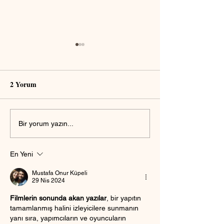
2 Yorum
Sosyal medya için video
YouTube için en i
Bir yorum yazın...
hazırlamanın püf noktaları
formatları ve aya
En Yeni
Mustafa Onur Küpeli
29 Nis 2024
Filmlerin sonunda akan yazılar
, bir yapıtın 
tamamlanmış halini izleyicilere sunmanın 
yanı sıra, yapımcıların ve oyuncuların 