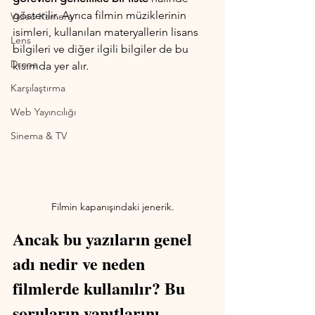
gösterilir. Ayrıca filmin müziklerinin 
Video Kamera
isimleri, kullanılan materyallerin lisans 
Lens
bilgileri ve diğer ilgili bilgiler de bu 
Drone
kısımda yer alır. 
Karşılaştırma
Web Yayıncılığı
Sinema & TV
Filmin kapanışındaki jenerik.
Ancak bu yazıların genel 
adı nedir ve neden 
filmlerde kullanılır? Bu 
soruların yanıtlarını 