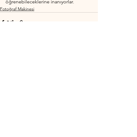
öğrenebileceklerine inanıyorlar.
Fotoğraf Makinesi
Hepsini Gör
Son Yazılar