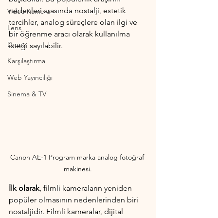
nedenleri arasında nostalji, estetik 
Video Kamera
tercihler, analog süreçlere olan ilgi ve 
Lens
bir öğrenme aracı olarak kullanılma 
Drone
isteği sayılabilir.
Karşılaştırma
Web Yayıncılığı
Sinema & TV
Canon AE-1 Program marka analog fotoğraf 
makinesi.
İlk olarak
, filmli kameraların yeniden 
popüler olmasının nedenlerinden biri 
nostaljidir. Filmli kameralar, dijital 