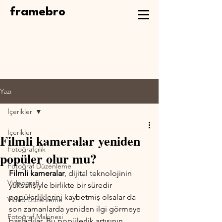
framebro
Yazı
İçerikler
İçerikler
Filmli kameralar yeniden
Fotoğrafçılık
popüler olur mu?
Fotoğraf Düzenleme
Filmli kameralar
, dijital teknolojinin 
Videografi
yükselişiyle birlikte bir süredir 
popülerliklerini kaybetmiş olsalar da 
Video Düzenleme
son zamanlarda yeniden ilgi görmeye 
Fotoğraf Makinesi
başladılar. Bu popülerlik artışının 