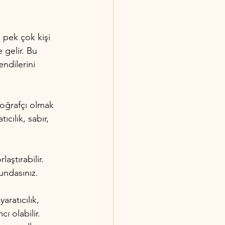
n pek çok kişi 
 gelir. Bu 
ndilerini 
otoğrafçı olmak 
ıcılık, sabır, 
aştırabilir. 
undasınız.
aratıcılık, 
ı olabilir. 