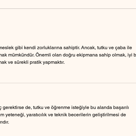
Askerlik için E-Devlet
Bebek
üzerinden fotoğraf yükleme
çekil
meslek gibi kendi zorluklarına sahiptir. Ancak, tutku ve çaba ile 
olmak mümkündür. Önemli olan doğru ekipmana sahip olmak, iyi bi
mak ve sürekli pratik yapmaktır.
ç gerektirse de, tutku ve öğrenme isteğiyle bu alanda başarılı 
yeteneği, yaratıcılık ve teknik becerilerin geliştirilmesi de 
ıdır.