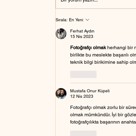
Askerlik için fotoğraf nasıl
Sırala:
En Yeni
olmalıdır?
Ferhat Aydın
15 Nis 2023
Fotoğrafçı olmak
 herhangi bir 
birlikte bu meslekte başarılı 
teknik bilgi birikimine sahip ol
Beğen
Mustafa Onur Küpeli
12 Nis 2023
Fotoğrafçı olmak zorlu bir süre
olmak mümkündür. İyi bir gözlem 
fotoğrafçılıkta başarının anahtar
Beğen