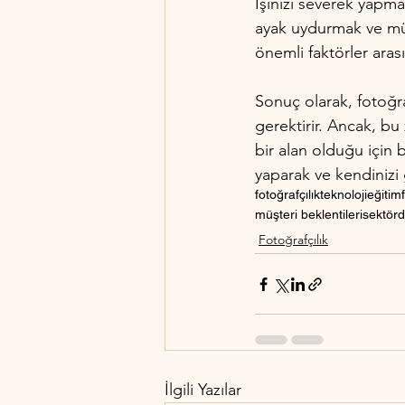
İşinizi severek yapmak
ayak uydurmak ve müşte
önemli faktörler aras
Sonuç olarak, fotoğraf
gerektirir. Ancak, bu 
bir alan olduğu için b
yaparak ve kendinizi g
fotoğrafçılık
teknoloji
eğitim
müşteri beklentileri
sektörd
Fotoğrafçılık
İlgili Yazılar