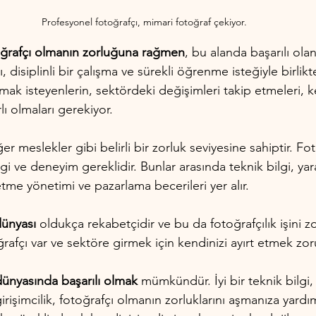
Profesyonel fotoğrafçı, mimari fotoğraf çekiyor.
oğrafçı olmanın zorluğuna rağmen
, bu alanda başarılı ola
ı, disiplinli bir çalışma ve sürekli öğrenme isteğiyle birlikte
mak isteyenlerin, sektördeki değişimleri takip etmeleri, ke
rlı olmaları gerekiyor.
ğer meslekler gibi belirli bir zorluk seviyesine sahiptir. F
lgi ve deneyim gereklidir. Bunlar arasında teknik bilgi, yarat
etme yönetimi ve pazarlama becerileri yer alır.
dünyası 
oldukça rekabetçidir ve bu da fotoğrafçılık işini zorl
rafçı var ve sektöre girmek için kendinizi ayırt etmek zor
 dünyasında başarılı olmak
 mümkündür. İyi bir teknik bilgi, y
girişimcilik, fotoğrafçı olmanın zorluklarını aşmanıza yardımc