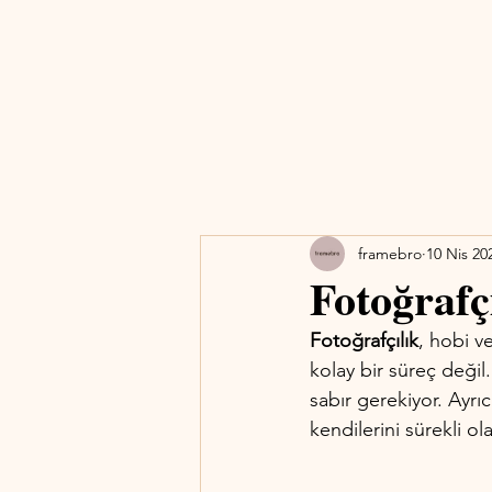
framebro
10 Nis 20
Fotoğrafç
Fotoğrafçılık
, hobi v
kolay bir süreç değil.
sabır gerekiyor. Ayrıc
kendilerini sürekli ol