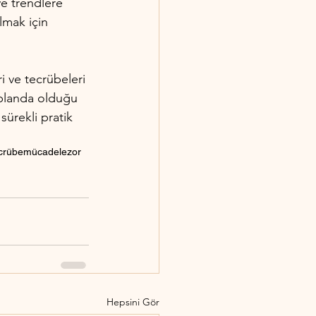
ve trendlere 
lmak için 
ri ve tecrübeleri 
n planda olduğu 
sürekli pratik 
crübe
mücadele
zor
Hepsini Gör