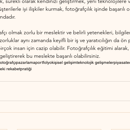
, sürekli olarak kendinizi geliştirmek, yeni teknolojilere 
rilerle iyi ilişkiler kurmak, fotoğrafçılık işinde başarılı o
ındadır.
çı olmak zorlu bir meslektir ve belirli yetenekleri, bilgile
zorluklar aynı zamanda keyifli bir iş ve yaratıcılığın da ö
irçok insan için cazip olabilir. Fotoğrafçılık eğitimi alarak, 
eliştirerek bu meslekte başarılı olabilirsiniz.
fotoğrafçı
pazarlama
portfolyo
kişisel gelişim
teknolojik gelişmeler
piyasa
te
eki rekabet
pratiği