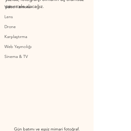
yanını ele alacağız.
Video Kamera
Lens
Drone
Karşılaştırma
Web Yayıncılığı
Sinema & TV
Gün batımı ve eşsiz mimari fotoğraf.