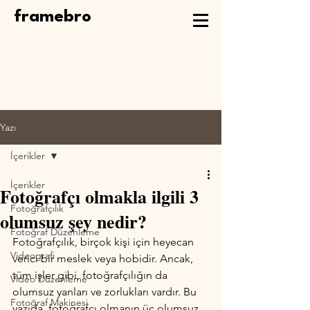
framebro
Yazı
İçerikler
İçerikler
Fotoğrafçı olmakla ilgili 3
Fotoğrafçılık
olumsuz şey nedir?
Fotoğraf Düzenleme
Fotoğrafçılık, birçok kişi için heyecan 
Videografi
verici bir meslek veya hobidir. Ancak, 
tüm işler gibi, fotoğrafçılığın da 
Video Düzenleme
olumsuz yanları ve zorlukları vardır. Bu 
Fotoğraf Makinesi
yazıda, fotoğrafçı olmanın üç olumsuz 