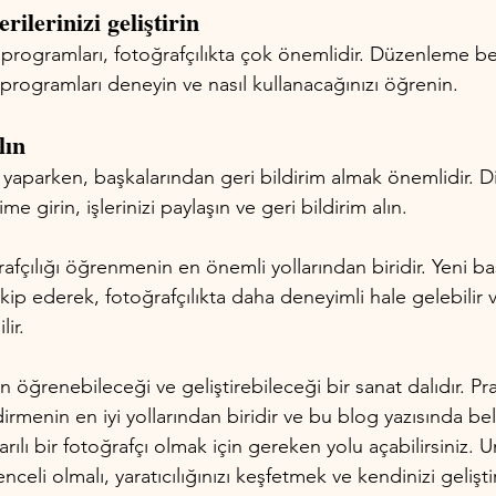
ilerinizi geliştirin
rogramları, fotoğrafçılıkta çok önemlidir. Düzenleme bece
ı programları deneyin ve nasıl kullanacağınızı öğrenin.
lın
k yaparken, başkalarından geri bildirim almak önemlidir. D
ime girin, işlerinizi paylaşın ve geri bildirim alın.
afçılığı öğrenmenin en önemli yollarından biridir. Yeni baş
kip ederek, fotoğrafçılıkta daha deneyimli hale gelebilir v
lir.
in öğrenebileceği ve geliştirebileceği bir sanat dalıdır. Pr
irmenin en iyi yollarından biridir ve bu blog yazısında beli
rılı bir fotoğrafçı olmak için gereken yolu açabilirsiniz. U
celi olmalı, yaratıcılığınızı keşfetmek ve kendinizi gelişt