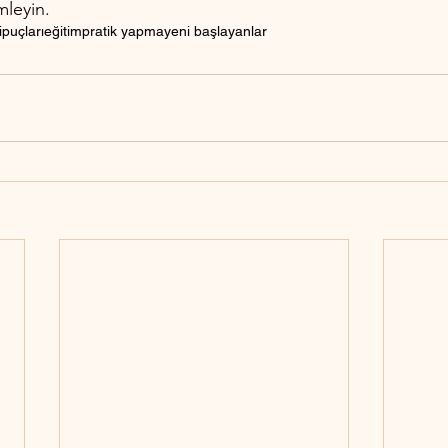
mleyin.
ipuçları
eğitim
pratik yapma
yeni başlayanlar