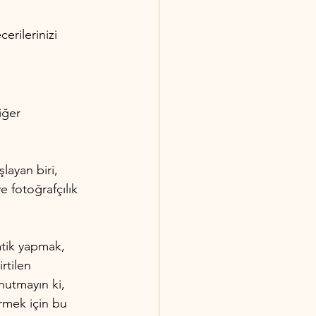
rilerinizi 
iğer 
layan biri, 
e fotoğrafçılık 
atik yapmak, 
rtilen 
nutmayın ki, 
irmek için bu 