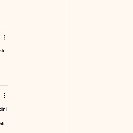
lı 
dini 
lı 