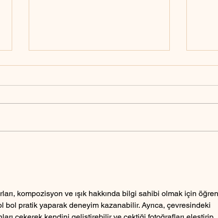
Askerlik için E-Devlet
Bebek
üzerinden fotoğraf yükleme
çekil
rları, kompozisyon ve ışık hakkında bilgi sahibi olmak için öğre
l bol pratik yaparak deneyim kazanabilir. Ayrıca, çevresindeki 
rı çekerek kendini geliştirebilir ve çektiği fotoğrafları eleştirip, 