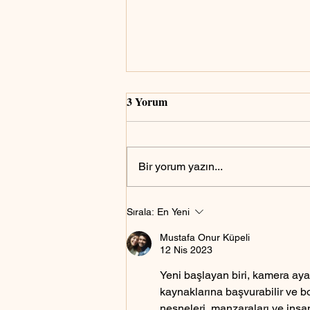
3 Yorum
Bir yorum yazın...
Askerlik için fotoğraf nasıl
Sırala:
En Yeni
olmalıdır?
Mustafa Onur Küpeli
12 Nis 2023
Yeni başlayan biri, kamera aya
kaynaklarına başvurabilir ve bo
nesneleri, manzaraları ve insanla