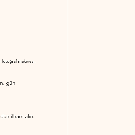
e fotoğraf makinesi.
in, gün 
rdan ilham alın. 