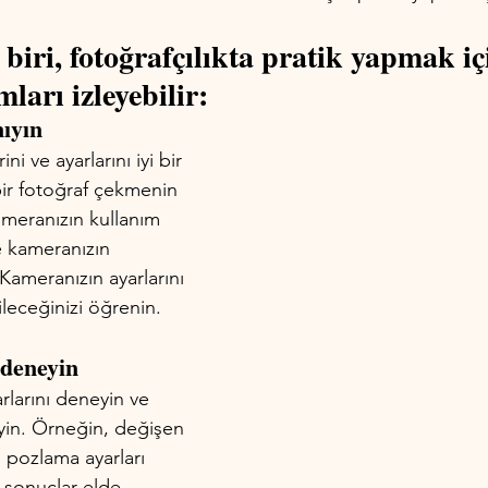
biri, fotoğrafçılıkta pratik yapmak iç
ları izleyebilir:
ıyın
ni ve ayarlarını iyi bir 
bir fotoğraf çekmenin 
ameranızın kullanım 
 kameranızın 
 Kameranızın ayarlarını 
leceğinizi öğrenin.
 deneyin
rlarını deneyin ve 
yin. Örneğin, değişen 
lı pozlama ayarları 
lı sonuçlar elde 