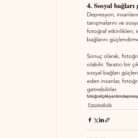
4. Sosyal bağları 
Depresyon, insanların 
tanışmalarını ve sosya
fotoğraf etkinlikleri,
bağlarını güçlendirme
Sonuç olarak, fotoğra
olabilir. Yaratıcı bi
sosyal bağları güçle
eden insanlar, fotoğra
getirebilirler.
fotoğrafçılık
yardım
depres
Fotoğrafçılık