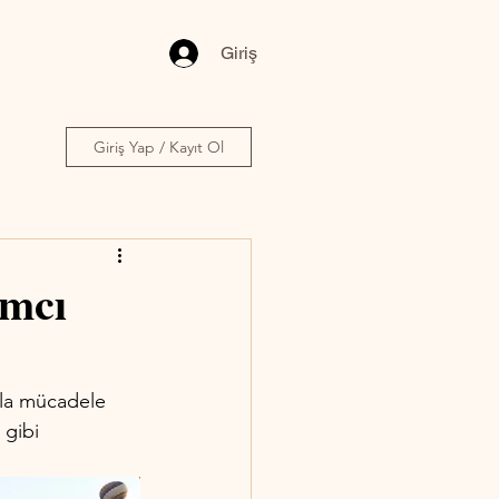
Giriş
Giriş Yap / Kayıt Ol
ımcı
onla mücadele 
 gibi 