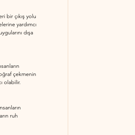
i bir çıkış yolu 
melerine yardımcı 
ygularını dışa 
sanların 
otoğraf çekmenin 
 olabilir.
nsanların 
arın ruh 