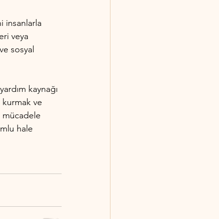
i insanlarla 
eri veya 
 ve sosyal 
 yardım kaynağı 
ğ kurmak ve 
la mücadele 
umlu hale 