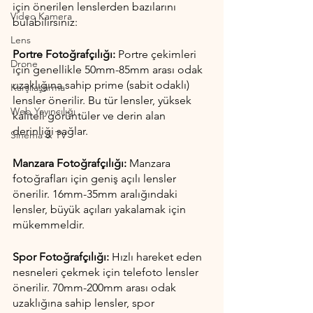
için önerilen lenslerden bazılarını 
Video Kamera
bulabilirsiniz:
Lens
Portre Fotoğrafçılığı:
 Portre çekimleri 
Drone
için genellikle 50mm-85mm arası odak 
uzaklığına sahip prime (sabit odaklı) 
Karşılaştırma
lensler önerilir. Bu tür lensler, yüksek 
Web Yayıncılığı
kaliteli görüntüler ve derin alan 
derinliği sağlar.
Sinema & TV
Manzara Fotoğrafçılığı:
 Manzara 
fotoğrafları için geniş açılı lensler 
önerilir. 16mm-35mm aralığındaki 
lensler, büyük açıları yakalamak için 
mükemmeldir.
Spor Fotoğrafçılığı:
 Hızlı hareket eden 
nesneleri çekmek için telefoto lensler 
önerilir. 70mm-200mm arası odak 
uzaklığına sahip lensler, spor 