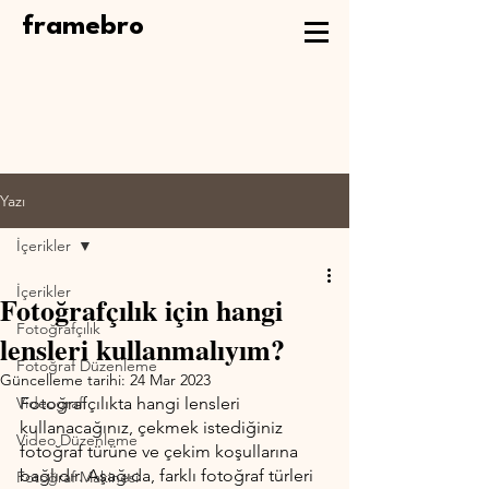
framebro
Yazı
İçerikler
İçerikler
Fotoğrafçılık için hangi
Fotoğrafçılık
lensleri kullanmalıyım?
Fotoğraf Düzenleme
Güncelleme tarihi:
24 Mar 2023
Videografi
Fotoğrafçılıkta hangi lensleri 
kullanacağınız, çekmek istediğiniz 
Video Düzenleme
fotoğraf türüne ve çekim koşullarına 
bağlıdır. Aşağıda, farklı fotoğraf türleri 
Fotoğraf Makinesi