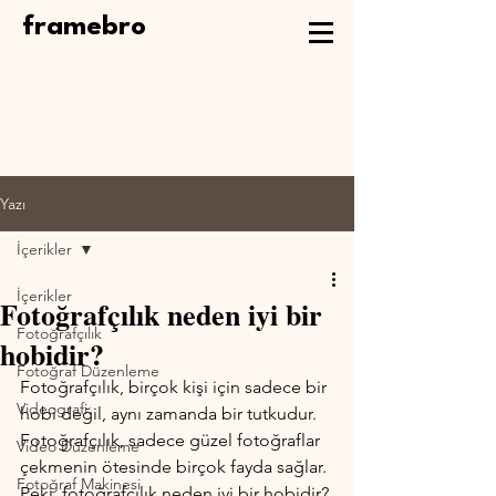
framebro
Yazı
İçerikler
İçerikler
Fotoğrafçılık neden iyi bir
Fotoğrafçılık
hobidir?
Fotoğraf Düzenleme
Fotoğrafçılık, birçok kişi için sadece bir 
Videografi
hobi değil, aynı zamanda bir tutkudur. 
Fotoğrafçılık, sadece güzel fotoğraflar 
Video Düzenleme
çekmenin ötesinde birçok fayda sağlar. 
Fotoğraf Makinesi
Peki, fotoğrafçılık neden iyi bir hobidir?