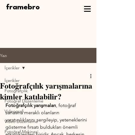
framebro
Yazı
İçerikler
İçerikler
Fotoğrafçılık yarışmalarına
Fotoğrafçılık
kimler katılabilir?
Fotoğraf Düzenleme
Fotoğrafçılık yarışmaları
, fotoğraf 
Videografi
sanatına meraklı olanların 
yaratıcılıklarını sergileyip, yeteneklerini 
Video Düzenleme
gösterme fırsatı buldukları önemli 
Fotoğraf Makinesi
etkinliklerden biridir. Ancak, herkesin 