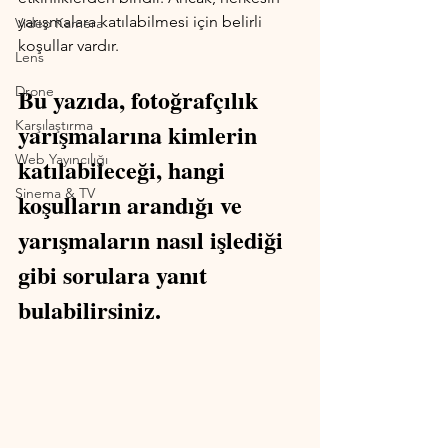
yarışmalara katılabilmesi için belirli 
Video Kamera
koşullar vardır.
Lens
Drone
Bu yazıda, fotoğrafçılık 
Karşılaştırma
yarışmalarına kimlerin 
Web Yayıncılığı
katılabileceği, hangi 
Sinema & TV
koşulların arandığı ve 
yarışmaların nasıl işlediği 
gibi sorulara yanıt 
bulabilirsiniz.