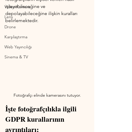
işleyebileceğine ve 
Video Kamera
depolayabileceğine ilişkin kuralları 
Lens
belirlemektedir. 
Drone
Karşılaştırma
Web Yayıncılığı
Sinema & TV
Fotoğrafçı elinde kamerasını tutuyor.
İşte fotoğrafçılıkla ilgili 
GDPR kurallarının 
ayrıntıları: