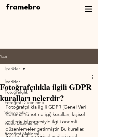
framebro
Yazı
İçerikler
İçerikler
Fotoğrafçılıkla ilgili GDPR
Fotoğrafçılık
kuralları nelerdir?
Fotoğraf Düzenleme
Fotoğrafçılıkla ilgili GDPR (Genel Veri 
Videografi
Koruma Yönetmeliği) kuralları, kişisel 
verilerin işlenmesiyle ilgili önemli 
Video Düzenleme
düzenlemeler getirmiştir. Bu kurallar, 
Fotoğraf Makinesi
fotoğrafçıların kişisel verileri nasıl 