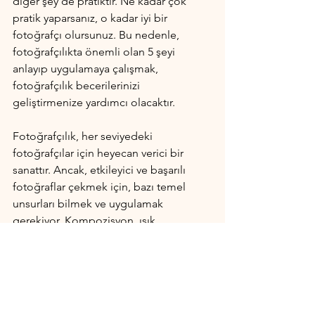
diğer şey de pratiktir. Ne kadar çok 
pratik yaparsanız, o kadar iyi bir 
fotoğrafçı olursunuz. Bu nedenle, 
fotoğrafçılıkta önemli olan 5 şeyi 
anlayıp uygulamaya çalışmak, 
fotoğrafçılık becerilerinizi 
geliştirmenize yardımcı olacaktır.
Fotoğrafçılık, her seviyedeki 
fotoğrafçılar için heyecan verici bir 
sanattır. Ancak, etkileyici ve başarılı 
fotoğraflar çekmek için, bazı temel 
unsurları bilmek ve uygulamak 
gerekiyor. Kompozisyon, ışık, 
perspektif, teknik bilgi ve yaratıcılık, 
fotoğrafçılıkta önemli olan beş temel 
unsurdur. Bu unsurların doğru bir 
şekilde kullanılması, başarılı ve 
etkileyici fotoğraflar çekmenizi 