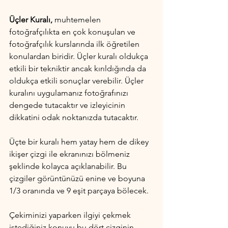
Üçler Kuralı, 
muhtemelen 
fotoğrafçılıkta en çok konuşulan ve 
fotoğrafçılık kurslarında ilk öğretilen 
konulardan biridir. Üçler kuralı oldukça 
etkili bir tekniktir ancak kırıldığında da 
oldukça etkili sonuçlar verebilir. Üçler 
kuralını uygulamanız fotoğrafınızı 
dengede tutacaktır ve izleyicinin 
dikkatini odak noktanızda tutacaktır.
Üçte bir kuralı hem yatay hem de dikey 
ikişer çizgi ile ekranınızı bölmeniz 
şeklinde kolayca açıklanabilir. Bu 
çizgiler görüntünüzü enine ve boyuna 
1/3 oranında ve 9 eşit parçaya bölecek.
Çekiminizi yaparken ilgiyi çekmek 
istediğiniz konuyu bu dört çizginin 