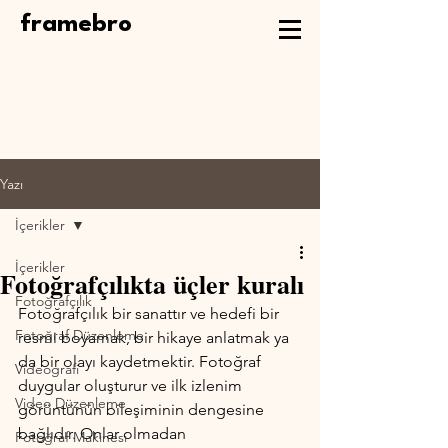
framebro
Yazı
İçerikler
İçerikler
Fotoğrafçılıkta üçler kuralı
Fotoğrafçılık
Fotoğrafçılık bir sanattır ve hedefi bir 
Fotoğraf Düzenleme
resmi boyamak, bir hikaye anlatmak ya 
da bir olayı kaydetmektir. Fotoğraf 
Videografi
duygular oluşturur ve ilk izlenim 
Video Düzenleme
görüntünün bileşiminin dengesine 
bağlıdır. Onlar olmadan 
Fotoğraf Makinesi