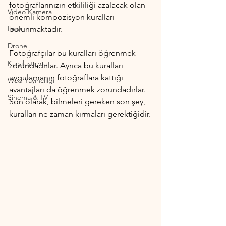
fotoğraflarınızın etkililiği azalacak olan 
Video Kamera
önemli kompozisyon kuralları 
Lens
bulunmaktadır.
Drone
Fotoğrafçılar bu kuralları öğrenmek 
Karşılaştırma
zorundadırlar. Ayrıca bu kuralları 
uygulamanın fotoğraflara kattığı 
Web Yayıncılığı
avantajları da öğrenmek zorundadırlar. 
Sinema & TV
Son olarak, bilmeleri gereken son şey, 
kuralları ne zaman kırmaları gerektiğidir.