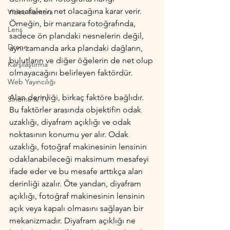
mesafelerin net olacağına karar verir. 
Video Kamera
Örneğin, bir manzara fotoğrafında, 
Lens
sadece ön plandaki nesnelerin değil, 
Drone
aynı zamanda arka plandaki dağların, 
bulutların ve diğer öğelerin de net olup 
Karşılaştırma
olmayacağını belirleyen faktördür.
Web Yayıncılığı
Alan derinliği, birkaç faktöre bağlıdır. 
Sinema & TV
Bu faktörler arasında objektifin odak 
uzaklığı, diyafram açıklığı ve odak 
noktasının konumu yer alır. Odak 
uzaklığı, fotoğraf makinesinin lensinin 
odaklanabileceği maksimum mesafeyi 
ifade eder ve bu mesafe arttıkça alan 
derinliği azalır. Öte yandan, diyafram 
açıklığı, fotoğraf makinesinin lensinin 
açık veya kapalı olmasını sağlayan bir 
mekanizmadır. Diyafram açıklığı ne 