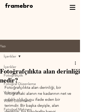
framebro
Yazı
İçerikler
İçerikler
Fotoğrafçılıkta alan derinliği
Fotoğrafçılık
nedir?
Fotoğraf Düzenleme
Fotoğrafçılıkta alan derinliği, bir 
Videografi
fotoğraftaki alanın ne kadarının net ve 
odaklı olduğunu ifade eden bir 
Video Düzenleme
terimdir. Bir başka deyişle, alan 
Fotoğraf Makinesi
derinliği, bir fotoğrafta hangi 