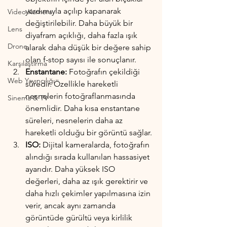
yardımıyla açılıp kapanarak 
Video Kamera
değiştirilebilir. Daha büyük bir 
Lens
diyafram açıklığı, daha fazla ışık 
Drone
alarak daha düşük bir değere sahip 
olan f-stop sayısı ile sonuçlanır.
Karşılaştırma
Enstantane:
 Fotoğrafın çekildiği 
Web Yayıncılığı
süredir. Özellikle hareketli 
nesnelerin fotoğraflanmasında 
Sinema & TV
önemlidir. Daha kısa enstantane 
süreleri, nesnelerin daha az 
hareketli olduğu bir görüntü sağlar.
ISO: 
Dijital kameralarda, fotoğrafın 
alındığı sırada kullanılan hassasiyet 
ayarıdır. Daha yüksek ISO 
değerleri, daha az ışık gerektirir ve 
daha hızlı çekimler yapılmasına izin 
verir, ancak aynı zamanda 
görüntüde gürültü veya kirlilik 