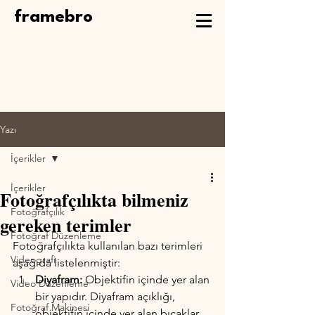
framebro
Yazı
İçerikler
İçerikler
Fotoğrafçılıkta bilmeniz
Fotoğrafçılık
gereken terimler
Fotoğraf Düzenleme
Fotoğrafçılıkta kullanılan bazı terimleri 
Videografi
aşağıda listelenmiştir:
Diyafram:
 Objektifin içinde yer alan 
Video Düzenleme
bir yapıdır. Diyafram açıklığı, 
Fotoğraf Makinesi
objektifin içinde yer alan bıçaklar 