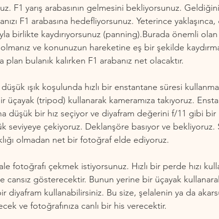
ruz. F1 yarış arabasının gelmesini bekliyorsunuz. Geldiğin
anızı F1 arabasına hedefliyorsunuz. Yeterince yaklaşınca,
yla birlikte kaydırıyorsunuz (panning).Burada önemli olan
lmanız ve konunuzun hareketine eş bir şekilde kaydırma
a plan bulanık kalırken F1 arabanız net olacaktır.
 düşük ışık koşulunda hızlı bir enstantane süresi kullanma
bir üçayak (tripod) kullanarak kameramıza takıyoruz. Enst
a düşük bir hız seçiyor ve diyafram değerini f/11 gibi bi
k seviyeye çekiyoruz. Deklanşöre basıyor ve bekliyoruz. 
klığı olmadan net bir fotoğraf elde ediyoruz.
ale fotoğrafı çekmek istiyorsunuz. Hızlı bir perde hızı kull
 cansız gösterecektir. Bunun yerine bir üçayak kullanara
ir diyafram kullanabilirsiniz. Bu size, şelalenin ya da akar
ek ve fotoğrafınıza canlı bir his verecektir.