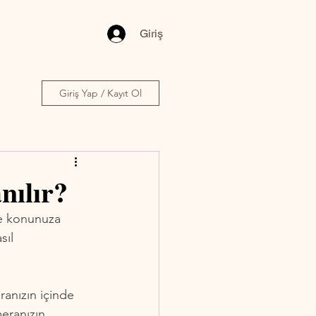
Giriş
Giriş Yap / Kayıt Ol
nılır?
ve konunuza 
ıl 
ranızın içinde 
eranızın 