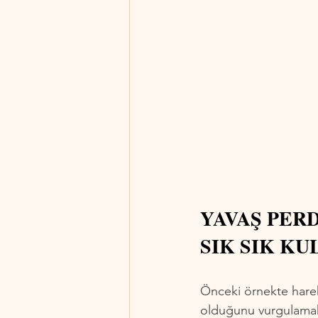
YAVAŞ PER
SIK SIK KU
Önceki örnekte harek
olduğunu vurgulamak 