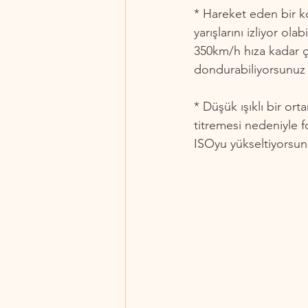
* Hareket eden bir 
yarışlarını izliyor ola
350km/h hıza kadar çık
dondurabiliyorsunuz v
* Düşük ışıklı bir or
titremesi nedeniyle f
ISOyu yükseltiyorsun