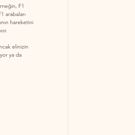
rneğin, F1 
F1 arabaları 
ının hareketini 
yor.
cak elinizin 
yor ya da 