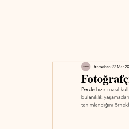
framebro
22 Mar 2
Fotoğrafçı
Perde hızı
nı nasıl ku
bulanıklık yaşamadan
tanımlandığını örnekl