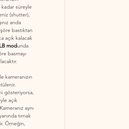
 kadar süreyle 
niz (shutter), 
ınız anda 
nşöre bastıktan 
ca açık kalacak 
LB mod
unda 
öre basmayı 
acaktır.
kle kameranızın 
ülenir. 
i gösteriyorsa, 
yle açık 
 Kameranız aynı 
anında tırnak 
ir. Örneğin, 