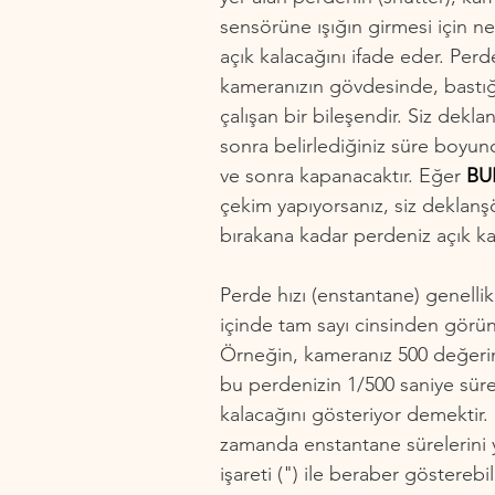
sensörüne ışığın girmesi için ne
açık kalacağını ifade eder. Perde
kameranızın gövdesinde, bastığ
çalışan bir bileşendir. Siz dekla
sonra belirlediğiniz süre boyun
ve sonra kapanacaktır. Eğer 
BU
çekim yapıyorsanız, siz deklanş
bırakana kadar perdeniz açık kal
Perde hızı (enstantane) genelli
içinde tam sayı cinsinden görünt
Örneğin, kameranız 500 değerin
bu perdenizin 1/500 saniye süre
kalacağını gösteriyor demektir.
zamanda enstantane sürelerini y
işareti (") ile beraber gösterebil