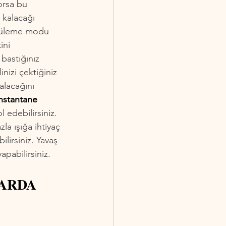
orsa bu 
 kalacağı 
ntüleme modu 
ini 
astığınız 
nizi çektiğiniz 
alacağını 
nstantane 
l edebilirsiniz. 
la ışığa ihtiyaç 
ilirsiniz. Yavaş 
apabilirsiniz.
ARDA 