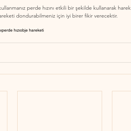
kullanmanız perde hızını etkili bir şekilde kullanarak hareke
eketi dondurabilmeniz için iyi birer fikir verecektir.
ı
perde hızı
obje hareketi