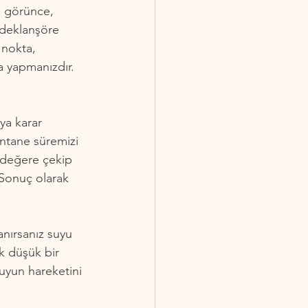
i görünce, 
 deklanşöre 
 nokta, 
 yapmanızdır. 
ya karar 
antane süremizi 
r değere çekip 
Sonuç olarak 
anırsanız suyu 
k düşük bir 
suyun hareketini 