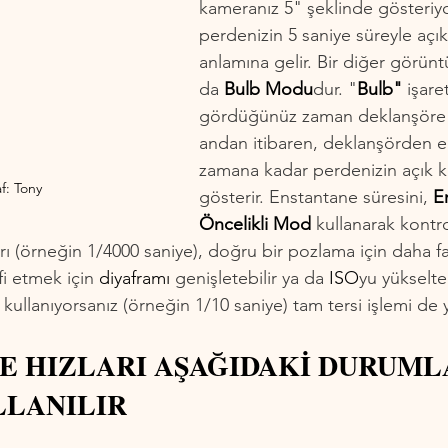
kameranız 5" şeklinde gösteriy
perdenizin 5 saniye süreyle açık
anlamına gelir. Bir diğer görü
da 
Bulb Modu
dur. "
Bulb"
 işaret
gördüğünüz zaman deklanşöre b
andan itibaren, deklanşörden eli
zamana kadar perdenizin açık k
f: Tony
gösterir. Enstantane süresini, 
E
Öncelikli Mod
 kullanarak kontro
rı (örneğin 1/4000 saniye), doğru bir pozlama için daha faz
fi etmek için 
diyaframı 
genişletebilir ya da
 ISO
yu yükselteb
kullanıyorsanız (örneğin 1/10 saniye) tam tersi işlemi de y
DE HIZLARI AŞAĞIDAKİ DURUML
LLANILIR