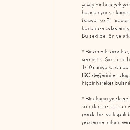
yavaş bir hıza çekiyo
hazırlanıyor ve kamer
basıyor ve F1 arabası
konunuza odaklamış o
Bu şekilde, ön ve ark
* Bir önceki örnekte,
vermiştik. Şimdi ise 
1/10 saniye ya da dah
ISO değerini en düşü
hiçbir hareket bulanı
* Bir akarsu ya da şel
son derece durgun ve
perde hızı ve kapalı b
gösterme imkanı verec