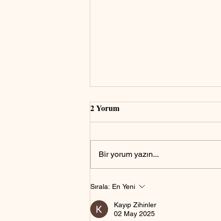
2 Yorum
Bir yorum yazın...
Askerlik için fotoğraf nasıl
Sırala:
En Yeni
olmalıdır?
Kayıp Zihinler
02 May 2025