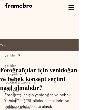
framebro
Yazı
İçerikler
İçerikler
Fotoğrafçılar için yenidoğan
Fotoğrafçılık
ve bebek konsept seçimi
Fotoğraf Düzenleme
nasıl olmalıdır?
Videografi
Fotoğrafçılar için yenidoğan ve bebek 
Video Düzenleme
konsept seçimi, ailelerin isteklerini ve 
beklentilerini dikkate alarak 
Fotoğraf Makinesi