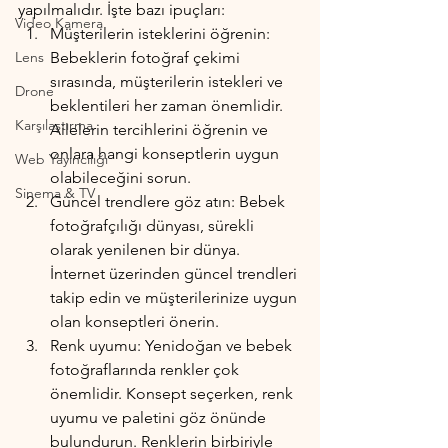
yapılmalıdır. İşte bazı ipuçları:
Video Kamera
Müşterilerin isteklerini öğrenin: 
Lens
Bebeklerin fotoğraf çekimi 
sırasında, müşterilerin istekleri ve 
Drone
beklentileri her zaman önemlidir. 
Karşılaştırma
Ailelerin tercihlerini öğrenin ve 
onlara hangi konseptlerin uygun 
Web Yayıncılığı
olabileceğini sorun.
Sinema & TV
Güncel trendlere göz atın: Bebek 
fotoğrafçılığı dünyası, sürekli 
olarak yenilenen bir dünya. 
İnternet üzerinden güncel trendleri 
takip edin ve müşterilerinize uygun 
olan konseptleri önerin.
Renk uyumu: Yenidoğan ve bebek 
fotoğraflarında renkler çok 
önemlidir. Konsept seçerken, renk 
uyumu ve paletini göz önünde 
bulundurun. Renklerin birbiriyle 