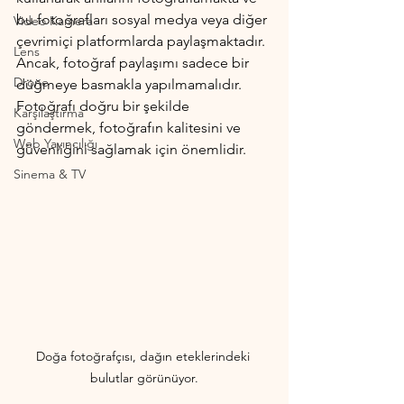
bu fotoğrafları sosyal medya veya diğer 
Video Kamera
çevrimiçi platformlarda paylaşmaktadır. 
Lens
Ancak, fotoğraf paylaşımı sadece bir 
Drone
düğmeye basmakla yapılmamalıdır. 
Fotoğrafı doğru bir şekilde 
Karşılaştırma
göndermek, fotoğrafın kalitesini ve 
Web Yayıncılığı
güvenliğini sağlamak için önemlidir.
Sinema & TV
Doğa fotoğrafçısı, dağın eteklerindeki 
bulutlar görünüyor.