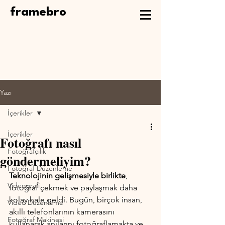
framebro
Yazı
İçerikler
İçerikler
Fotoğrafı nasıl
Fotoğrafçılık
göndermeliyim?
Fotoğraf Düzenleme
Teknolojinin gelişmesiyle birlikte
, 
Videografi
fotoğraf çekmek ve paylaşmak daha 
kolay hale geldi. Bugün, birçok insan, 
Video Düzenleme
akıllı telefonlarının kamerasını 
Fotoğraf Makinesi
kullanarak anılarını fotoğraflamakta ve 