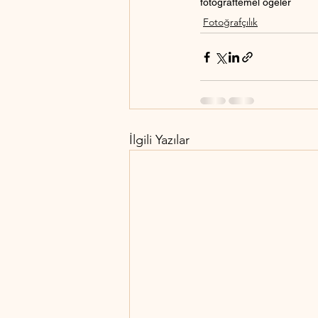
fotoğraf
temel öğeler
Fotoğrafçılık
İlgili Yazılar