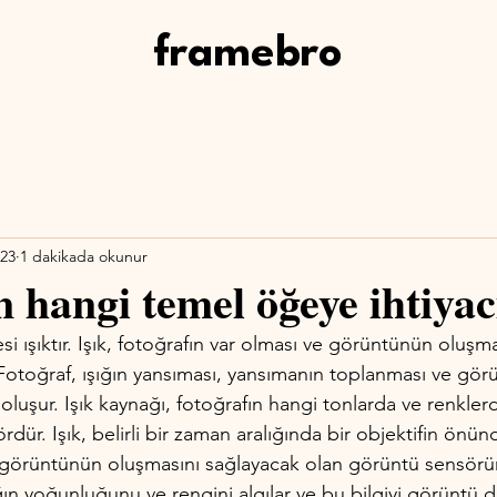
framebro
023
1 dakikada okunur
n hangi temel öğeye ihtiyac
i ışıktır. Işık, fotoğrafın var olması ve görüntünün oluşmas
Fotoğraf, ışığın yansıması, yansımanın toplanması ve gör
luşur. Işık kaynağı, fotoğrafın hangi tonlarda ve renkler
ördür. Işık, belirli bir zaman aralığında bir objektifin ön
, görüntünün oluşmasını sağlayacak olan görüntü sensörün
ın yoğunluğunu ve rengini algılar ve bu bilgiyi görüntü 