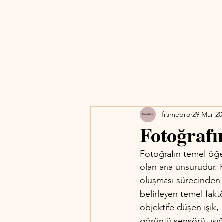
framebro
29 Mar 2
Fotoğrafı
Fotoğrafın temel öğes
olan ana unsurudur. 
oluşması sürecinden o
belirleyen temel fakt
objektife düşen ışık
görüntü sensörü, ışığ