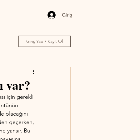
Giriş
Giriş Yap / Kayıt Ol
ı var?
ı için gerekli 
üntünün 
de olacağını 
ünden geçerken, 
e yansır. Bu 
dosyasına 