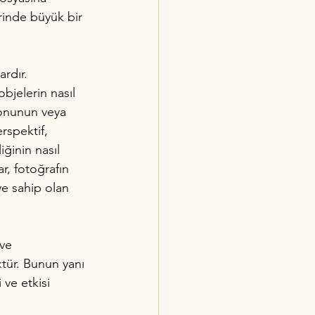
erinde büyük bir 
rdır. 
jelerin nasıl 
 konunun veya 
rspektif, 
ğinin nasıl 
ar, fotoğrafın 
ye sahip olan 
ve 
ktür. Bunun yanı 
 ve etkisi 