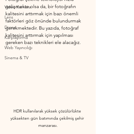
gelişmekte olsa da, bir fotoğrafın 
Video Kamera
kalitesini arttırmak için bazı önemli 
Lens
faktörleri göz önünde bulundurmak 
Drone
gerekmektedir. Bu yazıda, fotoğraf 
kalitesini arttırmak için yapılması 
Karşılaştırma
gereken bazı teknikleri ele alacağız. 
Web Yayıncılığı
Sinema & TV
HDR kullanılarak yüksek çözülürlükte 
yüksekten gün batımında çekilmiş şehir 
manzarası.