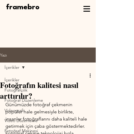
framebro
Yazı
İçerikler
İçerikler
Fotoğrafın kalitesi nasıl
Fotoğrafçılık
arttırılır?
Fotoğraf Düzenleme
Günümüzde fotoğraf çekmenin 
Videografi
popüler hale gelmesiyle birlikte, 
insanlar fotoğraflarını daha kaliteli hale 
Video Düzenleme
getirmek için çaba göstermektedirler. 
Fotoğraf Makinesi
Fotoğraf çekme teknolojisi hızla 