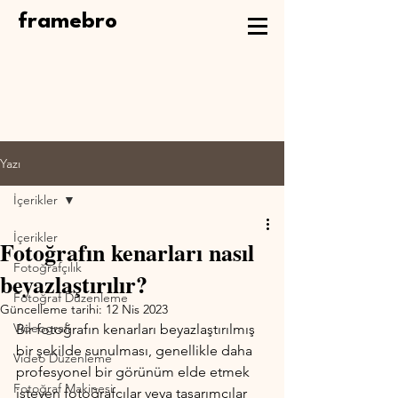
framebro
Yazı
İçerikler
İçerikler
Fotoğrafın kenarları nasıl
Fotoğrafçılık
beyazlaştırılır?
Fotoğraf Düzenleme
Güncelleme tarihi:
12 Nis 2023
Videografi
Bir fotoğrafın kenarları beyazlaştırılmış 
bir şekilde sunulması, genellikle daha 
Video Düzenleme
profesyonel bir görünüm elde etmek 
Fotoğraf Makinesi
isteyen fotoğrafçılar veya tasarımcılar 