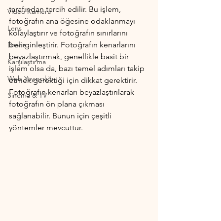
tarafından tercih edilir. Bu işlem, 
Video Kamera
fotoğrafın ana öğesine odaklanmayı 
Lens
kolaylaştırır ve fotoğrafın sınırlarını 
belirginleştirir. Fotoğrafın kenarlarını 
Drone
beyazlaştırmak, genellikle basit bir 
Karşılaştırma
işlem olsa da, bazı temel adımları takip 
Web Yayıncılığı
etmek gerektiği için dikkat gerektirir. 
Fotoğrafın kenarları beyazlaştırılarak 
Sinema & TV
fotoğrafın ön plana çıkması 
sağlanabilir. Bunun için çeşitli 
yöntemler mevcuttur. 