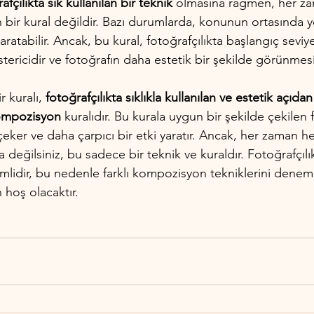
afçılıkta sık kullanılan bir teknik
 olmasına rağmen, her z
bir kural değildir. Bazı durumlarda, konunun ortasında y
ratabilir. Ancak, bu kural, fotoğrafçılıkta başlangıç seviy
östericidir ve fotoğrafın daha estetik bir şekilde görünmesi
 kuralı,
 fotoğrafçılıkta sıklıkla kullanılan ve estetik açıdan 
kompozisyon 
kuralıdır. Bu kurala uygun bir şekilde çekilen f
i çeker ve daha çarpıcı bir etki yaratır. Ancak, her zaman h
eğilsiniz, bu sadece bir teknik ve kuraldır. Fotoğrafçılıkt
emlidir, bu nedenle farklı kompozisyon tekniklerini denem
hoş olacaktır.