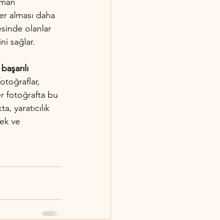
aman 
er alması daha 
esinde olanlar 
ni sağlar.
başarılı 
otoğraflar, 
er fotoğrafta bu 
a, yaratıcılık 
ek ve 