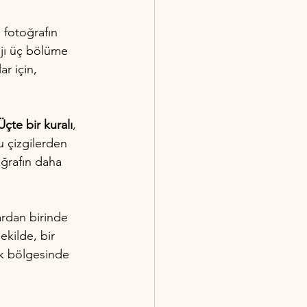
, fotoğrafın 
ajı üç bölüme 
ar için, 
Üçte bir kuralı
, 
 çizgilerden 
oğrafın daha 
ardan birinde 
ekilde, bir 
ik bölgesinde 