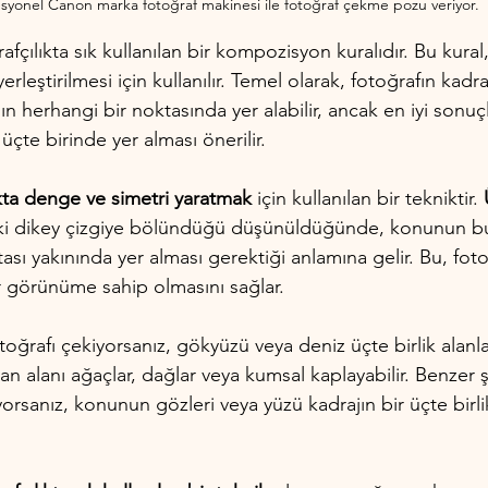
syonel Canon marka fotoğraf makinesi ile fotoğraf çekme pozu veriyor.
rafçılıkta sık kullanılan bir kompozisyon kuralıdır. Bu kural
rleştirilmesi için kullanılır. Temel olarak, fotoğrafın kadr
jın herhangi bir noktasında yer alabilir, ancak en iyi sonuçl
üçte birinde yer alması önerilir.
ıkta denge ve simetri yaratmak
 için kullanılan bir tekniktir. 
e iki dikey çizgiye bölündüğü düşünüldüğünde, konunun bu
tası yakınında yer alması gerektiği anlamına gelir. Bu, fot
ir görünüme sahip olmasını sağlar.
oğrafı çekiyorsanız, gökyüzü veya deniz üçte birlik alanl
alan alanı ağaçlar, dağlar veya kumsal kaplayabilir. Benzer ş
yorsanız, konunun gözleri veya yüzü kadrajın bir üçte birl