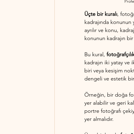
Profe
Üçte bir kuralı
, fotoğ
kadrajında konunun ye
ayrılır ve konu, kadra
konunun kadrajın bir 
Bu kural, 
fotoğrafçıl
kadrajın iki yatay v
biri veya kesişim nok
dengeli ve estetik b
Örneğin, bir doğa fot
yer alabilir ve geri k
portre fotoğrafı çeki
yer almalıdır.