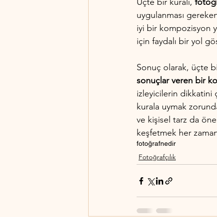
Üçte bir kuralı, 
fotoğr
uygulanması gereken 
iyi bir kompozisyon ya
için faydalı bir yol g
Sonuç olarak, üçte bir
sonuçlar veren bir 
izleyicilerin dikkatin
kurala uymak zorunda d
ve kişisel tarz da ön
keşfetmek her zaman 
fotoğraf
nedir
Fotoğrafçılık