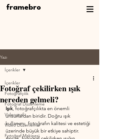
framebro
Yazı
İçerikler
İçerikler
Fotoğraf çekilirken ışık
Fotoğrafçılık
nereden gelmeli?
Fotoğraf Düzenleme
Işık
, fotoğrafçılıkta en önemli 
Videografi
unsurlardan biridir. Doğru ışık 
kullanımı, fotoğrafın kalitesi ve estetiği 
Video Düzenleme
üzerinde büyük bir etkiye sahiptir. 
Fotoğraf Makinesi
Ancak, fotoğraf çekilirken ışığın 