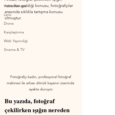
nereden geldiği konusu, fotoğrafçılar 
Video Kamera
arasında sıklıkla tartışma konusu 
Lens
olmuştur. 
Drone
Karşılaştırma
Web Yayıncılığı
Sinema & TV
Fotoğrafçı kadın, profesyonel fotoğraf 
makinesi ile arkası dönük kayanın üzerinde 
ayakta duruyor.
Bu yazıda, fotoğraf 
çekilirken ışığın nereden 