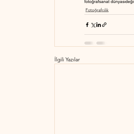
fotoğraf
sanat dünyası
deği
Fotoğrafçılık
İlgili Yazılar