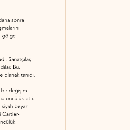
 daha sonra 
şmalarını 
e gölge 
ı. Sanatçılar, 
dılar. Bu, 
e olanak tanıdı.
 bir değişim 
ma öncülük etti. 
 siyah beyaz 
i Cartier-
öncülük 