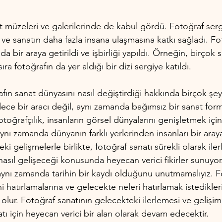
t müzeleri ve galerilerinde de kabul gördü. Fotoğraf sergi
kti ve sanatın daha fazla insana ulaşmasına katkı sağladı. Fo
 da bir araya getirildi ve işbirliği yapıldı. Örneğin, birçok 
ıra fotoğrafın da yer aldığı bir dizi sergiye katıldı.
fın sanat dünyasını nasıl değiştirdiği hakkında birçok şey 
ece bir aracı değil, aynı zamanda bağımsız bir sanat form
toğrafçılık, insanların görsel dünyalarını genişletmek için 
aynı zamanda dünyanın farklı yerlerinden insanları bir aray
deki gelişmelerle birlikte, fotoğraf sanatı sürekli olarak i
asıl gelişeceği konusunda heyecan verici fikirler sunuyor
aynı zamanda tarihin bir kaydı olduğunu unutmamalıyız. F
i hatırlamalarına ve gelecekte neleri hatırlamak istedikler
olur. Fotoğraf sanatının gelecekteki ilerlemesi ve gelişimi
atı için heyecan verici bir alan olarak devam edecektir.