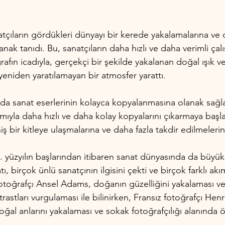
atçıların gördükleri dünyayı bir kerede yakalamalarına ve
anak tanıdı. Bu, sanatçıların daha hızlı ve daha verimli çalı
ğrafın icadıyla, gerçekçi bir şekilde yakalanan doğal ışık v
 yeniden yaratılamayan bir atmosfer yarattı.
a sanat eserlerinin kolayca kopyalanmasına olanak sağlad
ımıyla daha hızlı ve daha kolay kopyalarını çıkarmaya başla
iş bir kitleye ulaşmalarına ve daha fazla takdir edilmelerin
0. yüzyılın başlarından itibaren sanat dünyasında da büyük
tı, birçok ünlü sanatçının ilgisini çekti ve birçok farklı akı
toğrafçı Ansel Adams, doğanın güzelliğini yakalaması ve
rastları vurgulaması ile bilinirken, Fransız fotoğrafçı Henr
oğal anlarını yakalaması ve sokak fotoğrafçılığı alanında 