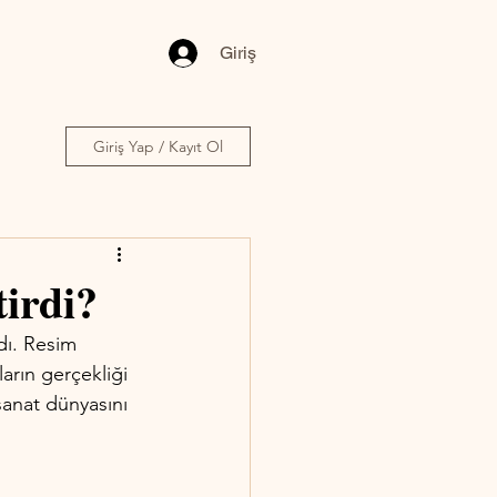
Giriş
Giriş Yap / Kayıt Ol
tirdi?
dı. Resim 
arın gerçekliği 
sanat dünyasını 