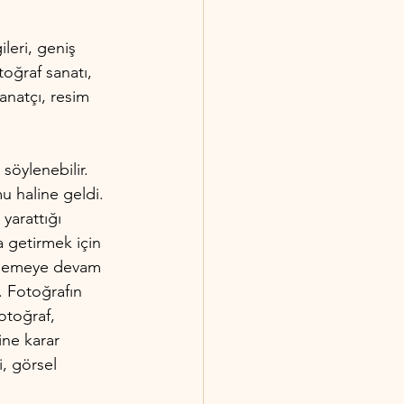
leri, geniş 
toğraf sanatı, 
sanatçı, resim 
söylenebilir. 
u haline geldi. 
yarattığı 
a getirmek için 
lerlemeye devam 
. Fotoğrafın 
otoğraf, 
ine karar 
, görsel 