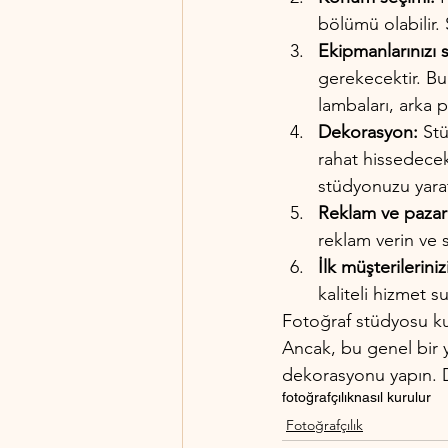
bölümü olabilir. 
Ekipmanlarınızı sa
gerekecektir. Bu 
lambaları, arka p
Dekorasyon:
 St
rahat hissedecekl
stüdyonuzu yarat
Reklam ve pazar
reklam verin ve 
İlk müşterilerinizi
kaliteli hizmet 
Fotoğraf stüdyosu kur
Ancak, bu genel bir yo
dekorasyonu yapın. D
fotoğrafçılık
nasıl kurulur
Fotoğrafçılık