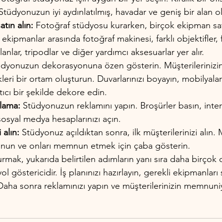
Stüdyonuzun iyi aydınlatılmış, havadar ve geniş bir alan o
tın alın: 
Fotoğraf stüdyosu kurarken, birçok ekipman sat
ekipmanlar arasında fotoğraf makinesi, farklı objektifler, 
lanlar, tripodlar ve diğer yardımcı aksesuarlar yer alır.
üdyonuzun dekorasyonuna özen gösterin. Müşterilerinizin 
eri bir ortam oluşturun. Duvarlarınızı boyayın, mobilyalar 
ıcı bir şekilde dekore edin.
lama:
 Stüdyonuzun reklamını yapın. Broşürler basın, inte
sosyal medya hesaplarınızı açın.
 alın:
 Stüdyonuz açıldıktan sonra, ilk müşterilerinizi alın. 
sunun ve onları memnun etmek için çaba gösterin.
mak, yukarıda belirtilen adımların yanı sıra daha birçok de
l göstericidir. İş planınızı hazırlayın, gerekli ekipmanları s
aha sonra reklamınızı yapın ve müşterilerinizin memnuniy