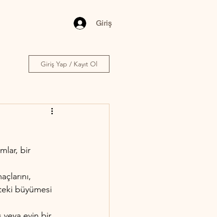
Giriş
Giriş Yap / Kayıt Ol
lar, bir 
açlarını, 
kteki büyümesi 
 veya evin bir 