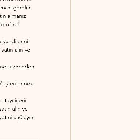
lması gerekir.
ın almanız 
fotoğraf 
kendilerini 
satın alın ve 
rnet üzerinden 
Müşterilerinize 
tayı içerir. 
atın alın ve 
etini sağlayın.