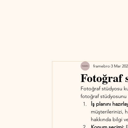
framebro
3 Mar 20
Fotoğraf 
Fotoğraf stüdyosu ku
fotoğraf stüdyosunu k
İş planını hazırla
müşterilerinizi, 
hakkında bilgi ve
Konum seçimi:
 