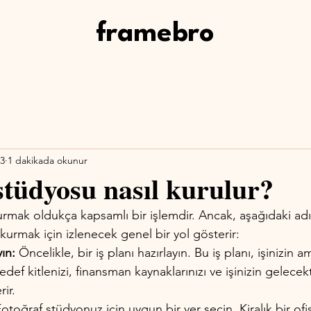
framebro
23
1 dakikada okunur
stüdyosu nasıl kurulur?
rmak oldukça kapsamlı bir işlemdir. Ancak, aşağıdaki adım
urmak için izlenecek genel bir yol gösterir:
yın:
 Öncelikle, bir iş planı hazırlayın. Bu iş planı, işinizin am
hedef kitlenizi, finansman kaynaklarınızı ve işinizin gelece
rir.
Fotoğraf stüdyonuz için uygun bir yer seçin. Kiralık bir ofis