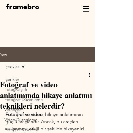
framebro
Yazı
İçerikler
İçerikler
Fotoğraf ve video
Fotoğrafçılık
anlatımında hikaye anlatımı
Fotoğraf Düzenleme
teknikleri nelerdir?
Videografi
Fotoğraf ve video
, hikaye anlatımının 
Video Düzenleme
güçlü araçlarıdır. Ancak, bu araçları 
kullanmak, etkili bir şekilde hikayenizi 
Fotoğraf Makinesi