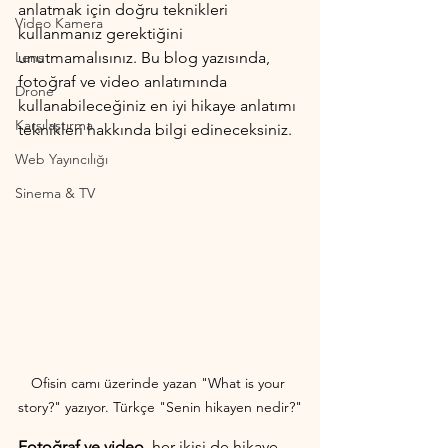
anlatmak için doğru teknikleri 
Video Kamera
kullanmanız gerektiğini 
Lens
unutmamalısınız. Bu blog yazısında, 
fotoğraf ve video anlatımında 
Drone
kullanabileceğiniz en iyi hikaye anlatımı 
Karşılaştırma
teknikleri hakkında bilgi edineceksiniz.
Web Yayıncılığı
Sinema & TV
Ofisin camı üzerinde yazan "What is your 
story?" yazıyor. Türkçe "Senin hikayen nedir?"
Fotoğraf ve video
, her ikisi de hikaye 