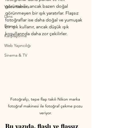
görünebilir, ancak bazen doğal 
Video Kamera
görünmeyen bir ışık yaratırlar. Flaşsız 
Lens
fotoğraflar ise daha doğal ve yumuşak 
Drone
bir ışık kullanır, ancak düşük ışık 
koşullarında daha zor çekilirler. 
Karşılaştırma
Web Yayıncılığı
Sinema & TV
Fotoğrafçı, tepe flaşı takılı Nikon marka 
fotoğraf makinesi ile fotoğraf çekme pozu 
veriyor.
Bu yazıda, flaşlı ve flaşsız 