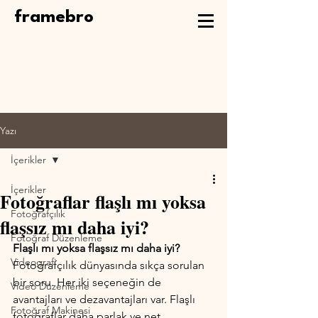
framebro
Yazı
İçerikler
İçerikler
Fotoğraflar flaşlı mı yoksa
Fotoğrafçılık
flaşsız mı daha iyi?
Fotoğraf Düzenleme
Flaşlı mı yoksa flaşsız mı daha iyi?
Videografi
Fotoğrafçılık dünyasında sıkça sorulan 
bir soru. Her iki seçeneğin de 
Video Düzenleme
avantajları ve dezavantajları var. Flaşlı 
Fotoğraf Makinesi
fotoğraflar daha parlak ve net 