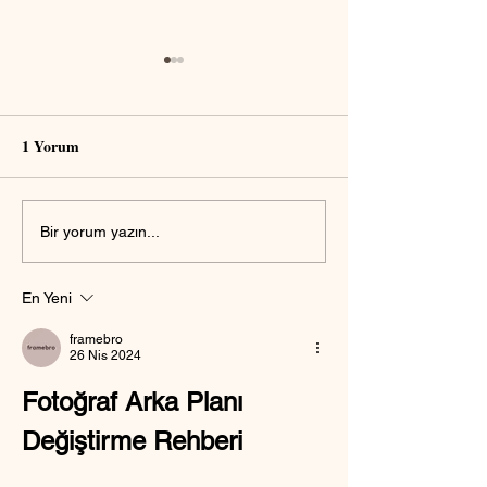
1 Yorum
Fotoğraftan insan nasıl
Fotoğraf poz dü
Bir yorum yazın...
silinir?
nasıl yapılır?
En Yeni
framebro
26 Nis 2024
Fotoğraf Arka Planı 
Değiştirme Rehberi