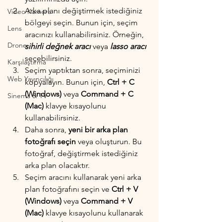
Arka planı değiştirmek istediğiniz 
Video Kamera
bölgeyi seçin. Bunun için, seçim 
Lens
aracınızı kullanabilirsiniz. Örneğin, 
Drone
sihirli değnek aracı
 veya 
lasso aracı
seçebilirsiniz.
Karşılaştırma
Seçim yaptıktan sonra, seçiminizi 
Web Yayıncılığı
kopyalayın. Bunun için, 
Ctrl + C 
(Windows)
 veya 
Command + C 
Sinema & TV
(Mac)
 klavye kısayolunu 
kullanabilirsiniz.
Daha sonra, 
yeni bir arka plan 
fotoğrafı seçin
 veya oluşturun. Bu 
fotoğraf, değiştirmek istediğiniz 
arka plan olacaktır.
Seçim aracını kullanarak yeni arka 
plan fotoğrafını seçin ve 
Ctrl + V 
(Windows)
 veya 
Command + V 
(Mac)
 klavye kısayolunu kullanarak 