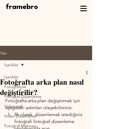
framebro
Yazı
İçerikler
İçerikler
Fotoğrafta arka plan nasıl
Fotoğrafçılık
değiştirilir?
Fotoğraf Düzenleme
Fotoğrafta arka plan değiştirmek için 
Videografi
aşağıdaki adımları izleyebilirsiniz:
İlk olarak, düzenlemek istediğiniz 
Video Düzenleme
fotoğrafı fotoğraf düzenleme 
Fotoğraf Makinesi
yazılımınızda açın.