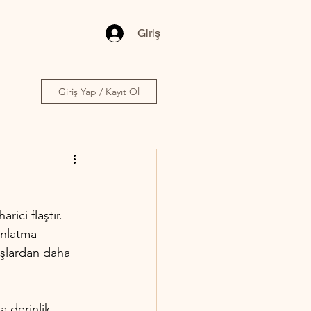
Giriş
Giriş Yap / Kayıt Ol
rici flaştır. 
ınlatma 
aşlardan daha 
a derinlik, 