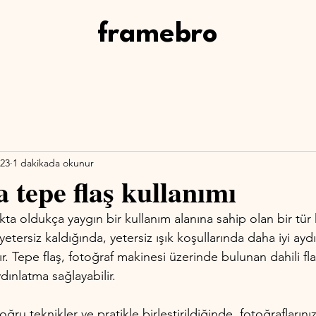
framebro
023
1 dakikada okunur
a tepe flaş kullanımı
ıkta oldukça yaygın bir kullanım alanına sahip olan bir tür ha
yetersiz kaldığında, yetersiz ışık koşullarında daha iyi ayd
lır. Tepe flaş, fotoğraf makinesi üzerinde bulunan dahili fl
dınlatma sağlayabilir.
oğru teknikler ve pratikle birleştirildiğinde, fotoğraflarınız