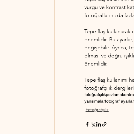
vurgu ve kontrast kata
fotoğraflarınızda faz
Tepe flaş kullanarak 
önemlidir. Bu ayarlar
değişebilir. Ayrıca, 
olması ve doğru ışıkl
önemlidir.
Tepe flaş kullanımı ha
fotoğrafçılık dergileri
fotoğrafçılık
pozlama
kontra
yansımalar
fotoğraf ayarlar
Fotoğrafçılık