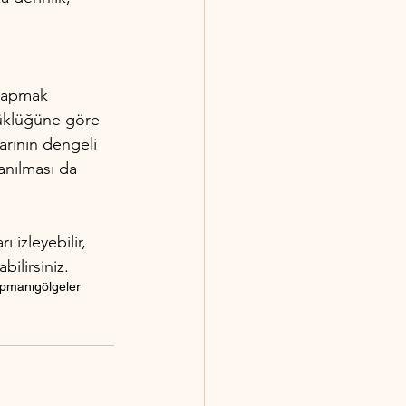
 yapmak 
yüklüğüne göre 
arının dengeli 
anılması da 
 izleyebilir, 
bilirsiniz.
ipmanı
gölgeler