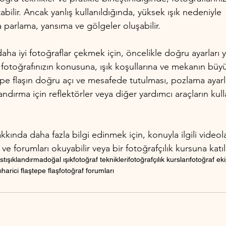
bilir. Ancak yanlış kullanıldığında, yüksek ışık nedeniyle 
la parlama, yansıma ve gölgeler oluşabilir.
daha iyi fotoğraflar çekmek için, öncelikle doğru ayarları
, fotoğrafınızın konusuna, ışık koşullarına ve mekanın bü
tepe flaşın doğru açı ve mesafede tutulması, pozlama ayarl
andırma için reflektörler veya diğer yardımcı araçların kull
kkında daha fazla bilgi edinmek için, konuyla ilgili videoları
 ve forumları okuyabilir veya bir fotoğrafçılık kursuna katıla
st
ışıklandırma
doğal ışık
fotoğraf teknikleri
fotoğrafçılık kursları
fotoğraf ek
ı
harici flaş
tepe flaş
fotoğraf forumları