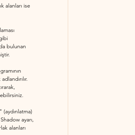
k alanları ise 
laması 
ibi 
azda bulunan 
ştir.
ogramının 
dlandırılır. 
ırarak, 
ilirsiniz.
" (aydınlatma) 
. Shadow ayarı, 
lak alanları 