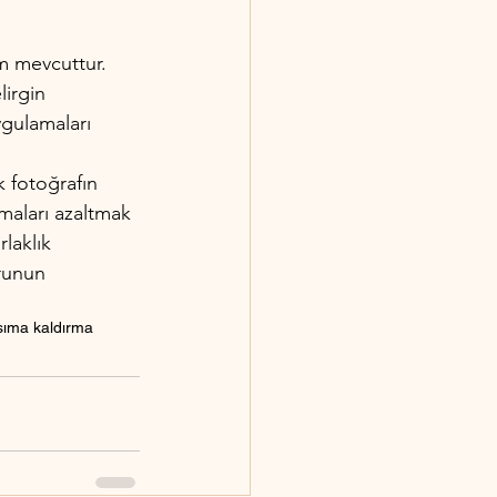
em mevcuttur. 
irgin 
gulamaları 
 fotoğrafın 
ımaları azaltmak 
laklık 
runun 
sıma kaldırma