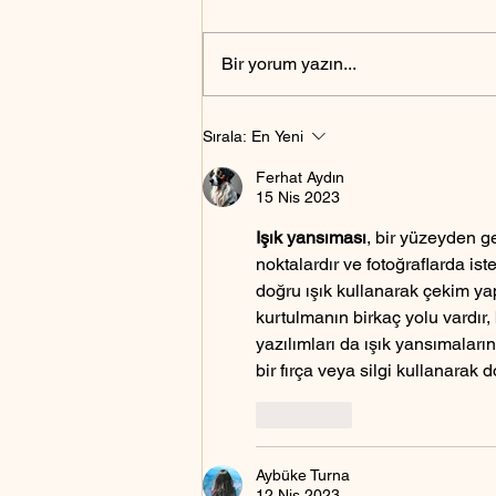
Bir yorum yazın...
Askerlik için fotoğraf nasıl
Sırala:
En Yeni
olmalıdır?
Ferhat Aydın
15 Nis 2023
Işık yansıması
, bir yüzeyden g
noktalardır ve fotoğraflarda is
doğru ışık kullanarak çekim ya
kurtulmanın birkaç yolu vardır, 
yazılımları da ışık yansımaların
bir fırça veya silgi kullanarak
Beğen
Aybüke Turna
12 Nis 2023