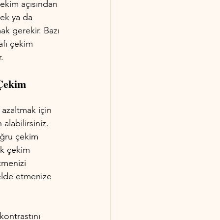
çekim açısından 
ek ya da 
k gerekir. Bazı 
fı çekim 
.
Çekim 
azaltmak için 
labilirsiniz. 
oğru çekim 
k çekim 
çmenizi 
 elde etmenize 
kontrastını 