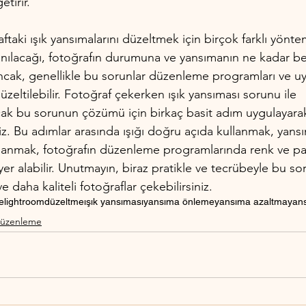
tirir.
ftaki ışık yansımalarını düzeltmek için birçok farklı yönt
nılacağı, fotoğrafın durumuna ve yansımanın ne kadar bel
ncak, genellikle bu sorunlar düzenleme programları ve uy
üzeltilebilir. Fotoğraf çekerken ışık yansıması sorunu ile 
ancak bu sorunun çözümü için birkaç basit adım uygulayarak
siniz. Bu adımlar arasında ışığı doğru açıda kullanmak, yans
kullanmak, fotoğrafın düzenleme programlarında renk ve par
er alabilir. Unutmayın, biraz pratikle ve tecrübeyle bu so
e daha kaliteli fotoğraflar çekebilirsiniz.
e
lightroom
düzeltme
ışık yansıması
yansıma önleme
yansıma azaltma
yan
Düzenleme