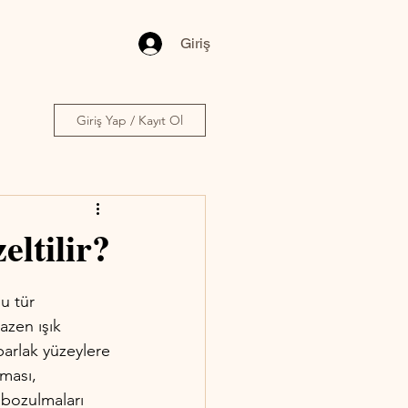
Giriş
Giriş Yap / Kayıt Ol
eltilir?
u tür 
zen ışık 
parlak yüzeylere 
ması, 
 bozulmaları 