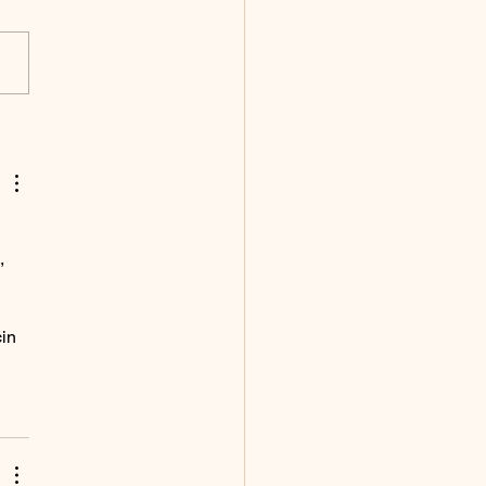
 pasaport fotoğrafı nasıl
ir?
, 
 
in 