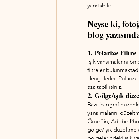
yaratabilir. 
Neyse ki, foto
blog yazısınd
1. Polarize Filtre
Işık yansımalarını ön
filtreler bulunmaktadı
dengelerler. Polarize 
azaltabilirsiniz.
2. Gölge/ışık düz
Bazı fotoğraf düzenle
yansımalarını düzeltm
Örneğin, Adobe Phot
gölge/ışık düzeltme ar
bölgelerindeki ışık 