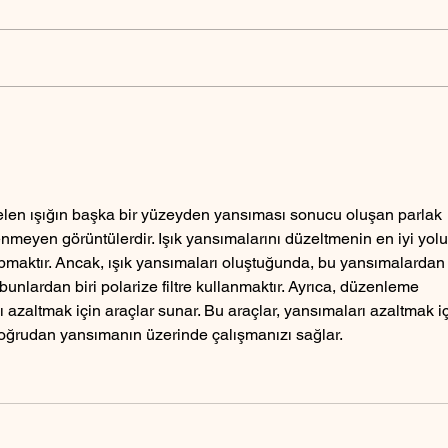
Askerlik için E-Devlet
Bebek
üzerinden fotoğraf yükleme
çekil
elen ışığın başka bir yüzeyden yansıması sonucu oluşan parlak 
tenmeyen görüntülerdir. Işık yansımalarını düzeltmenin en iyi yolu
pmaktır. Ancak, ışık yansımaları oluştuğunda, bu yansımalardan
bunlardan biri polarize filtre kullanmaktır. Ayrıca, düzenleme 
ı azaltmak için araçlar sunar. Bu araçlar, yansımaları azaltmak iç
 doğrudan yansımanın üzerinde çalışmanızı sağlar.