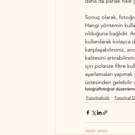
daha da parlak hale ge
Sonuç olarak, fotoğra
Hangi yöntemin kulla
olduğuna bağlıdır. A
kullanılarak kolayca d
karşılaşabilirsiniz, 
kalitesini artırabilir
için polarize filtre 
ayarlamaları yapmak y
üstesinden gelebilir v
fotoğraf
fotoğraf düzenlem
Fotoğrafçılık
Fotoğraf 