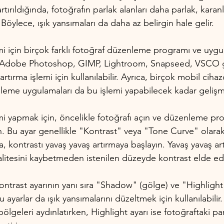
rtırıldığında, fotoğrafın parlak alanları daha parlak, karanlı
Böylece, ışık yansımaları da daha az belirgin hale gelir.
mi için birçok farklı fotoğraf düzenleme programı ve uygu
 Adobe Photoshop, GIMP, Lightroom, Snapseed, VSCO g
rtırma işlemi için kullanılabilir. Ayrıca, birçok mobil cih
leme uygulamaları da bu işlemi yapabilecek kadar gelişmi
emi yapmak için, öncelikle fotoğrafı açın ve düzenleme pr
n. Bu ayar genellikle "Kontrast" veya "Tone Curve" olarak a
, kontrastı yavaş yavaş artırmaya başlayın. Yavaş yavaş art
litesini kaybetmeden istenilen düzeyde kontrast elde edeb
ntrast ayarının yanı sıra "Shadow" (gölge) ve "Highlight
u ayarlar da ışık yansımalarını düzeltmek için kullanılabilir
bölgeleri aydınlatırken, Highlight ayarı ise fotoğraftaki par