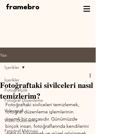
framebro
Yazı
İçerikler
İçerikler
Fotoğraftaki sivilceleri nasıl
Fotoğrafçılık
temizlerim?
Fotoğraf Düzenleme
Fotoğraftaki sivilceleri temizlemek, 
Videografi
fotoğraf düzenleme işlemlerinin 
önemli bir parçasıdır. Günümüzde 
Video Düzenleme
birçok insan, fotoğraflarında kendilerini 
Fotoğraf Makinesi
daha iyi hissetmek ve güzel görünmek 