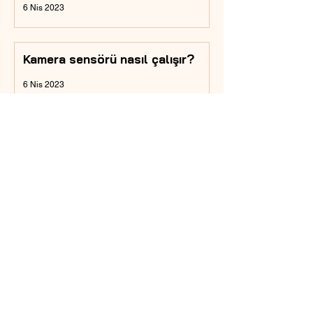
6 Nis 2023
Kamera sensörü nasıl çalışır?
6 Nis 2023
Analog fotoğraf makinesi
çalışma prensibi nedir?
6 Nis 2023
Fotoğrafçılık için hangi şirketin
kamerası en iyisidir?
5 Nis 2023
Fotoğrafçılığa başlamak için en
iyi kamera hangisi?