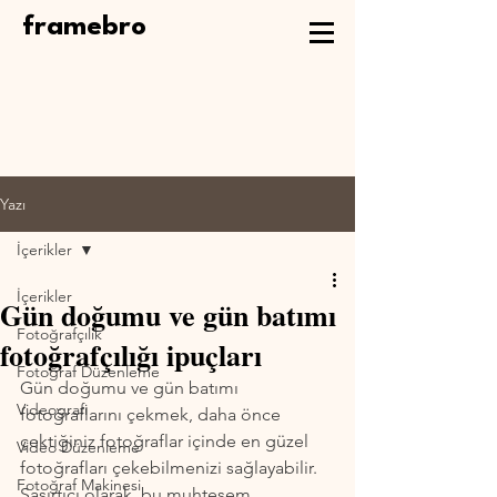
framebro
Yazı
İçerikler
İçerikler
Gün doğumu ve gün batımı
Fotoğrafçılık
fotoğrafçılığı ipuçları
Fotoğraf Düzenleme
Gün doğumu ve gün batımı 
Videografi
fotoğraflarını çekmek, daha önce 
çektiğiniz fotoğraflar içinde en güzel 
Video Düzenleme
fotoğrafları çekebilmenizi sağlayabilir. 
Fotoğraf Makinesi
Şaşırtıcı olarak, bu muhteşem 