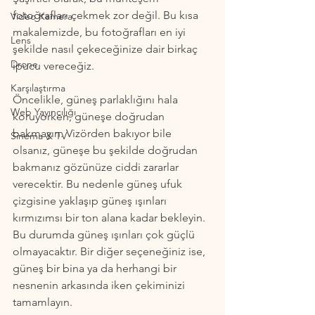
fotoğrafları çekmek zor değil. Bu kısa 
Video Kamera
makalemizde, bu fotoğrafları en iyi 
Lens
şekilde nasıl çekeceğinize dair birkaç 
Drone
ipucu vereceğiz.
Karşılaştırma
Öncelikle, güneş parlaklığını hala 
Web Yayıncılığı
koruyorken, güneşe doğrudan 
bakmayın. Vizörden bakıyor bile 
Sinema & TV
olsanız, güneşe bu şekilde doğrudan 
bakmanız gözünüze ciddi zararlar 
verecektir. Bu nedenle güneş ufuk 
çizgisine yaklaşıp güneş ışınları 
kırmızımsı bir ton alana kadar bekleyin. 
Bu durumda güneş ışınları çok güçlü 
olmayacaktır. Bir diğer seçeneğiniz ise, 
güneş bir bina ya da herhangi bir 
nesnenin arkasında iken çekiminizi 
tamamlayın.