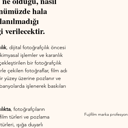
 ne olduğu, nasıl 
günümüzde hala 
llanılmadığı 
 verilecektir.
lık
, dijital fotoğrafçılık öncesi 
imyasal işlemler ve karanlık 
ekleştirilen bir fotoğrafçılık 
e çekilen fotoğraflar, film adı 
bir yüzey üzerine pozlanır ve 
anyolarda işlenerek baskıları 
lıkta
, fotoğrafçıların 
Fujifilm marka profesyon
 film türleri ve pozlama 
türleri, ışığa duyarlı 