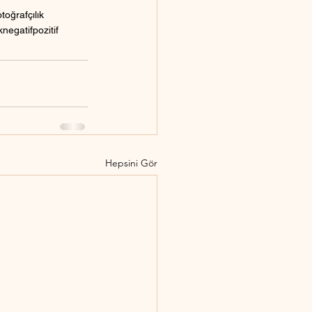
toğrafçılık
k
negatif
pozitif
Hepsini Gör