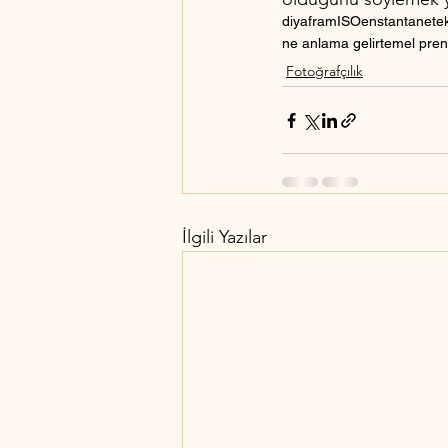
diyafram
ISO
enstantane
te
ne anlama gelir
temel prens
Fotoğrafçılık
İlgili Yazılar