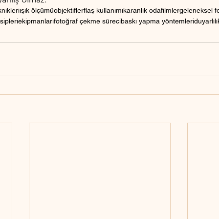
knikleri
ışık ölçümü
objektifler
flaş kullanımı
karanlık oda
filmler
geleneksel fo
ipleri
ekipmanları
fotoğraf çekme süreci
baskı yapma yöntemleri
duyarlılı