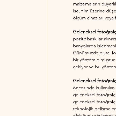
malzemelerin duyarlılı
ise, film üzerine düşe
ölçüm cihazları veya f
Geleneksel fotoğrafçı
pozitif baskılar alınar
banyolarda işlenmesi 
Günümüzde dijital fot
bir yöntem olmuştur. 
çekiyor ve bu yöntem
Geleneksel fotoğrafçı
öncesinde kullanılan 
geleneksel fotoğrafçıl
geleneksel fotoğrafçı
teknolojik gelişmeler
olduğunu söylemek y