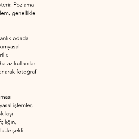
sterir. Pozlama 
şlem, genellikle 
ranlık odada 
 kimyasal 
lir.
ha az kullanılan 
anarak fotoğraf 
şması 
asal işlemler, 
k kişi 
ılığın, 
fade şekli 