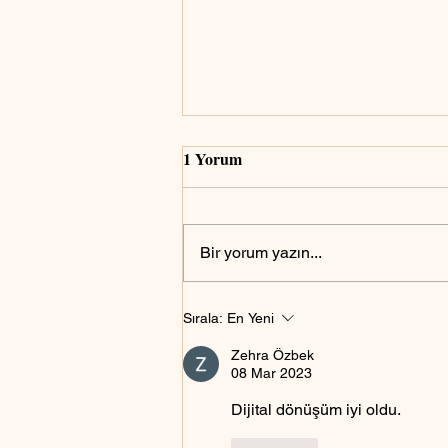
1 Yorum
Bir yorum yazın...
Askerlik için fotoğraf nasıl
Sırala:
En Yeni
olmalıdır?
Zehra Özbek
08 Mar 2023
Dijital dönüşüm iyi oldu.