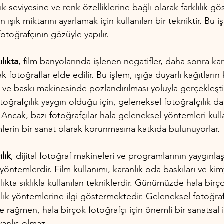
k seviyesine ve renk özelliklerine bağlı olarak farklılık gö
n ışık miktarını ayarlamak için kullanılan bir tekniktir. Bu i
otoğrafçının gözüyle yapılır.
lıkta
, film banyolarında işlenen negatifler, daha sonra ka
ak fotoğraflar elde edilir. Bu işlem, ışığa duyarlı kağıtların
ve baskı makinesinde pozlandırılması yoluyla gerçekleştiri
oğrafçılık yaygın olduğu için, geleneksel fotoğrafçılık da
Ancak, bazı fotoğrafçılar hala geleneksel yöntemleri kull
lerin bir sanat olarak korunmasına katkıda bulunuyorlar.
lık
, dijital fotoğraf makineleri ve programlarının yaygınla
yöntemlerdir. Film kullanımı, karanlık oda baskıları ve kimy
ıkta sıklıkla kullanılan tekniklerdir. Günümüzde hala birço
lık yöntemlerine ilgi göstermektedir. Geleneksel fotoğrafç
e rağmen, hala birçok fotoğrafçı için önemli bir sanatsal i
anlış olmaz.