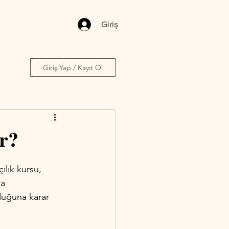
Giriş
Giriş Yap / Kayıt Ol
ir?
ılık kursu, 
a 
lduğuna karar 