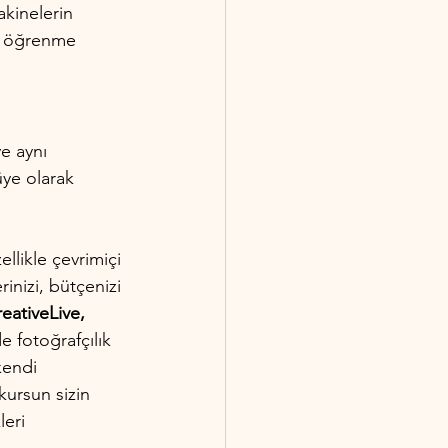
akinelerin 
if öğrenme 
e aynı 
üye olarak 
llikle çevrimiçi 
nizi, bütçenizi 
ativeLive, 
de fotoğrafçılık 
kendi 
kursun sizin 
eri 