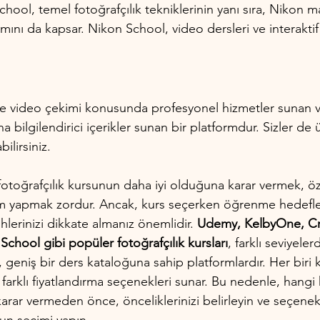
hool, temel fotoğrafçılık tekniklerinin yanı sıra, Nikon m
anımını da kapsar. Nikon School, video dersleri ve interakt
 ve video çekimi konusunda profesyonel hizmetler sunan v
a bilgilendirici içerikler sunan bir platformdur. Sizler de 
ilirsiniz.
otoğrafçılık kursunun daha iyi olduğuna karar vermek, öze
im yapmak zordur. Ancak, kurs seçerken öğrenme hedefleri
hlerinizi dikkate almanız önemlidir. 
Udemy, KelbyOne, Cre
chool gibi popüler fotoğrafçılık kursları
, farklı seviyeler
, geniş bir ders kataloğuna sahip platformlardır. Her biri 
 farklı fiyatlandırma seçenekleri sunar. Bu nedenle, hangi 
karar vermeden önce, önceliklerinizi belirleyin ve seçenekl