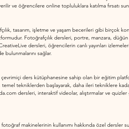
rilir ve öğrencilere online topluluklara katılma fırsatı sun
afçılık, tasarım, işletme ve yaşam becerileri gibi birçok k
atformudur. Fotoğrafçılık dersleri, portre, manzara, düğü
 CreativeLive dersleri, öğrencilerin canlı yayınları izlemeler
e bulunmalarını sağlar.
r çevrimiçi ders kütüphanesine sahip olan bir eğitim plat
, temel tekniklerden başlayarak, daha ileri tekniklere kadar
da.com dersleri, interaktif videolar, alıştırmalar ve quizle
 fotoğraf makinelerinin kullanımı hakkında özel dersler su