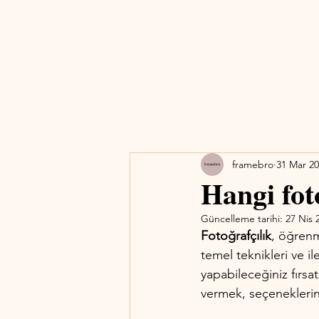
framebro
31 Mar 2
Hangi fot
Güncelleme tarihi:
27 Nis 
Fotoğrafçılık
, öğrenme
temel teknikleri ve i
yapabileceğiniz fırsa
vermek, seçeneklerin ç