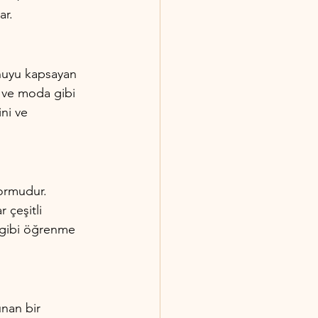
ar.
onuyu kapsayan 
n ve moda gibi 
ini ve 
formudur. 
 çeşitli 
r gibi öğrenme 
nan bir 