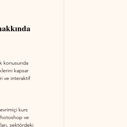
 hakkında 
lık konusunda 
klerini kapsar 
 ve interaktif 
evrimiçi kurs 
 Photoshop ve 
ları, sektördeki 