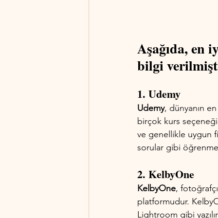
Aşağıda, en iy
bilgi verilmişt
1. Udemy
Udemy
, dünyanın en 
birçok kurs seçeneği s
ve genellikle uygun fi
sorular gibi öğrenme 
2. KelbyOne
KelbyOne
, fotoğrafç
platformudur. KelbyOn
Lightroom gibi yazılı