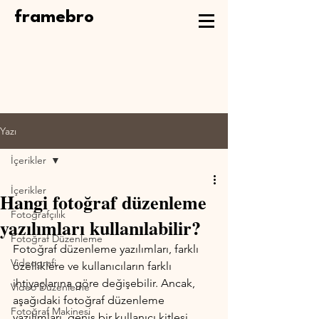
framebro
Yazı
İçerikler
İçerikler
Hangi fotoğraf düzenleme
Fotoğrafçılık
yazılımları kullanılabilir?
Fotoğraf Düzenleme
Fotoğraf düzenleme yazılımları, farklı 
Videografi
özelliklere ve kullanıcıların farklı 
ihtiyaçlarına göre değişebilir. Ancak, 
Video Düzenleme
aşağıdaki fotoğraf düzenleme 
Fotoğraf Makinesi
yazılımları, geniş bir kullanıcı kitlesi 