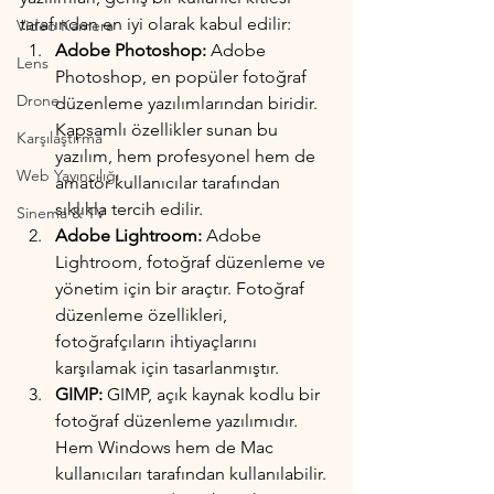
tarafından en iyi olarak kabul edilir:
Video Kamera
Adobe Photoshop:
 Adobe 
Lens
Photoshop, en popüler fotoğraf 
Drone
düzenleme yazılımlarından biridir. 
Kapsamlı özellikler sunan bu 
Karşılaştırma
yazılım, hem profesyonel hem de 
Web Yayıncılığı
amatör kullanıcılar tarafından 
sıklıkla tercih edilir.
Sinema & TV
Adobe Lightroom:
 Adobe 
Lightroom, fotoğraf düzenleme ve 
yönetim için bir araçtır. Fotoğraf 
düzenleme özellikleri, 
fotoğrafçıların ihtiyaçlarını 
karşılamak için tasarlanmıştır.
GIMP: 
GIMP, açık kaynak kodlu bir 
fotoğraf düzenleme yazılımıdır. 
Hem Windows hem de Mac 
kullanıcıları tarafından kullanılabilir. 