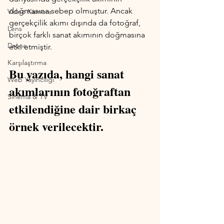
doğmasına sebep olmuştur. Ancak 
Video Kamera
gerçekçilik akımı dışında da fotoğraf, 
Lens
birçok farklı sanat akımının doğmasına 
Drone
etki etmiştir. 
Karşılaştırma
Bu yazıda, hangi sanat 
Web Yayıncılığı
akımlarının fotoğraftan 
Sinema & TV
etkilendiğine dair birkaç 
örnek verilecektir.