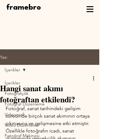
framebro
Yazı
İçerikler
İçerikler
Hangi sanat akımı
Fotoğrafçılık
fotoğraftan etkilendi?
Fotoğraf Düzenleme
Fotoğraf, sanat tarihindeki gelişim 
Videografi
sürecinde birçok sanat akımının ortaya 
çıkmasına ve gelişmesine etki etmiştir. 
Video Düzenleme
Özellikle fotoğrafın icadı, sanat 
Fotoğraf Makinesi
dünyasında gerçekçilik akımının 