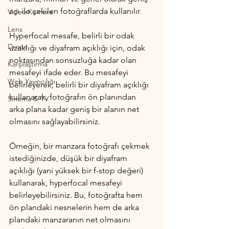
açı ile çekilen fotoğraflarda kullanılır.
Video Kamera
Lens
Hyperfocal mesafe, belirli bir odak 
Drone
uzaklığı ve diyafram açıklığı için, odak 
noktasından sonsuzluğa kadar olan 
Karşılaştırma
mesafeyi ifade eder. Bu mesafeyi 
Web Yayıncılığı
belirleyerek, belirli bir diyafram açıklığı 
kullanarak, fotoğrafın ön planından 
Sinema & TV
arka plana kadar geniş bir alanın net 
olmasını sağlayabilirsiniz.
Örneğin, bir manzara fotoğrafı çekmek 
istediğinizde, düşük bir diyafram 
açıklığı (yani yüksek bir f-stop değeri) 
kullanarak, hyperfocal mesafeyi 
belirleyebilirsiniz. Bu, fotoğrafta hem 
ön plandaki nesnelerin hem de arka 
plandaki manzaranın net olmasını 