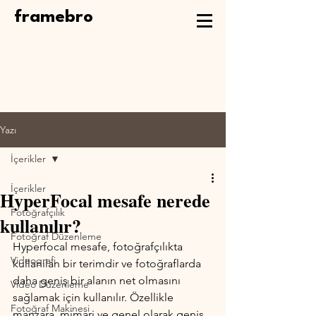
framebro
Yazı
İçerikler
İçerikler
HyperFocal mesafe nerede
Fotoğrafçılık
kullanılır?
Fotoğraf Düzenleme
Hyperfocal mesafe, fotoğrafçılıkta 
Videografi
kullanılan bir terimdir ve fotoğraflarda 
daha geniş bir alanın net olmasını 
Video Düzenleme
sağlamak için kullanılır. Özellikle 
Fotoğraf Makinesi
manzara, mimari ve genel olarak geniş 