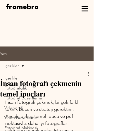
framebro
Yazı
İçerikler
İçerikler
İnsan fotoğrafı çekmenin
Fotoğrafçılık
temel ipuçları
Fotoğraf Düzenleme
İnsan fotoğrafı çekmek, birçok farklı 
Videografi
teknik beceri ve strateji gerektirir. 
Ancak, birkaç temel ipucu ve püf 
Video Düzenleme
noktasıyla, daha iyi fotoğraflar 
Fotoğraf Makinesi
çekmeniz mümkündür. İşte insan 