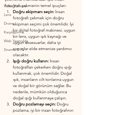
fotoğrafı çekmenin temel ipuçları:
Video Kamera
Doğru ekipmanı seçin:
 İnsan 
Lens
fotoğrafı çekmek için doğru 
Drone
ekipman seçimi çok önemlidir. İyi 
bir dijital fotoğraf makinesi, uygun 
Karşılaştırma
bir lens, uygun ışık kaynağı ve 
Web Yayıncılığı
uygun aksesuarlar, daha iyi 
sonuçlar elde etmenize yardımcı 
Sinema & TV
olacaktır.
Işığı doğru kullanın:
 İnsan 
fotoğrafları çekerken doğru ışığı 
kullanmak, çok önemlidir. Doğal 
ışık, insanların cilt tonlarına uygun 
ve doğal bir görünüm sağlar. Bu 
nedenle, mümkün olduğunca 
doğal ışığı kullanmaya çalışın.
Doğru pozlamayı seçin:
 Doğru 
pozlama, iyi bir insan fotoğrafının 