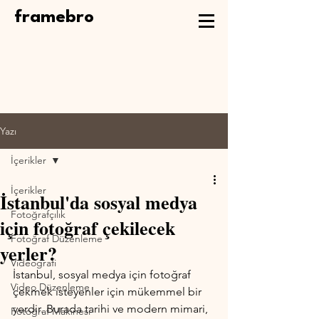
framebro
Yazı
İçerikler
İçerikler
İstanbul'da sosyal medya
Fotoğrafçılık
için fotoğraf çekilecek
Fotoğraf Düzenleme
yerler?
Videografi
İstanbul, sosyal medya için fotoğraf 
Video Düzenleme
çekmek isteyenler için mükemmel bir 
yerdir. Burada tarihi ve modern mimari, 
Fotoğraf Makinesi