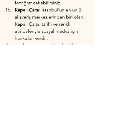
fotoğraf çekebilirsiniz.
Kapalı Çarşı:
 İstanbul'un en ünlü 
alışveriş merkezlerinden biri olan 
Kapalı Çarşı, tarihi ve renkli 
atmosferiyle sosyal medya için 
harika bir yerdir.
Bu önerilerin yanı sıra, İstanbul'da 
birçok tarihi ve turistik yer vardır ve bu 
yerlerde de güzel fotoğraflar çekilebilir. 
Ancak, turistik yerlere giderken 
kalabalık olabileceğini unutmayın ve 
çevreye dikkat ederek fotoğraf 
çekimlerinizi yapın.
Fotoğrafçılık