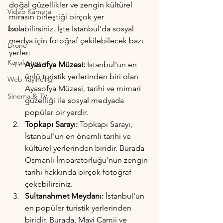
doğal güzellikler ve zengin kültürel 
Video Kamera
mirasın birleştiği birçok yer 
Lens
bulabilirsiniz. İşte İstanbul'da sosyal 
medya için fotoğraf çekilebilecek bazı 
Drone
yerler:
Karşılaştırma
Ayasofya Müzesi:
 İstanbul'un en 
ünlü turistik yerlerinden biri olan 
Web Yayıncılığı
Ayasofya Müzesi, tarihi ve mimari 
Sinema & TV
güzelliği ile sosyal medyada 
popüler bir yerdir.
Topkapı Sarayı:
 Topkapı Sarayı, 
İstanbul'un en önemli tarihi ve 
kültürel yerlerinden biridir. Burada 
Osmanlı İmparatorluğu'nun zengin 
tarihi hakkında birçok fotoğraf 
çekebilirsiniz.
Sultanahmet Meydanı:
 İstanbul'un 
en popüler turistik yerlerinden 
biridir. Burada, Mavi Camii ve 