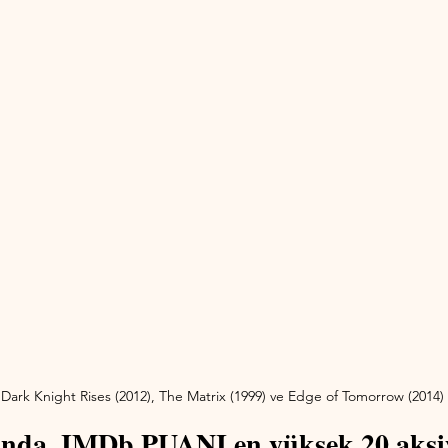
 Dark Knight Rises (2012), The Matrix (1999) ve Edge of Tomorrow (2014) fil
ında, IMDb PUANI en yüksek 20 aksiy