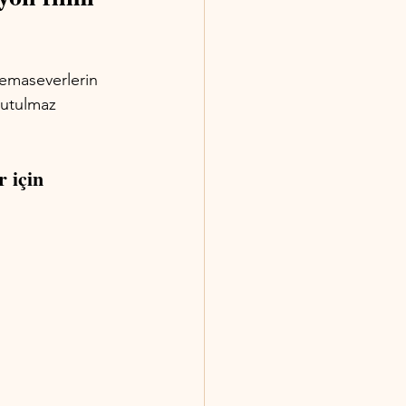
emaseverlerin 
nutulmaz 
 için 