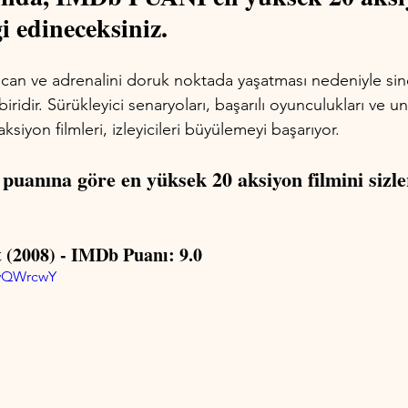
i edineceksiniz.
ecan ve adrenalini doruk noktada yaşatması nedeniyle sin
iridir. Sürükleyici senaryoları, başarılı oyunculukları ve u
aksiyon filmleri, izleyicileri büyülemeyi başarıyor. 
uanına göre en yüksek 20 aksiyon filmini sizler
 (2008) - IMDb Puanı: 9.0
TwQWrcwY