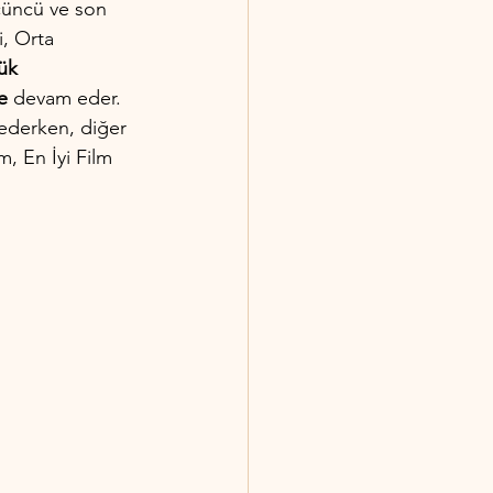
üçüncü ve son 
i, Orta 
ük 
e
 devam eder. 
ederken, diğer 
m, En İyi Film 