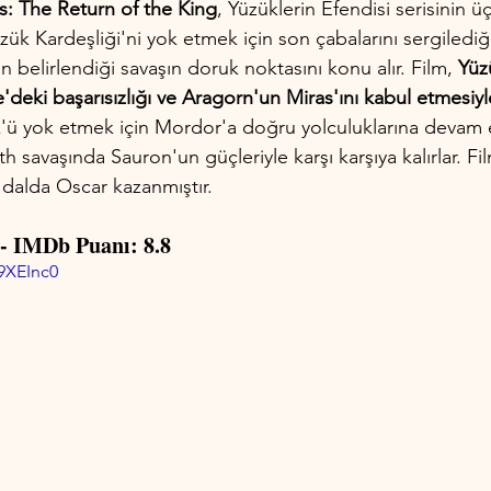
s: The Return of the King
, Yüzüklerin Efendisi serisinin 
üzük Kardeşliği'ni yok etmek için son çabalarını sergilediğ
 belirlendiği savaşın doruk noktasını konu alır. Film, 
Yüz
le'deki başarısızlığı ve Aragorn'un Miras'ını kabul etmesiyl
'ü yok etmek için Mordor'a doğru yolculuklarına devam 
th savaşında Sauron'un güçleriyle karşı karşıya kalırlar. Fil
 dalda Oscar kazanmıştır.
 - IMDb Puanı: 8.8
9XEInc0