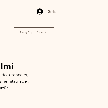
Giriş
Giriş Yap / Kayıt Ol
ilmi
 dolu sahneler, 
esine hitap eder. 
ttür. 