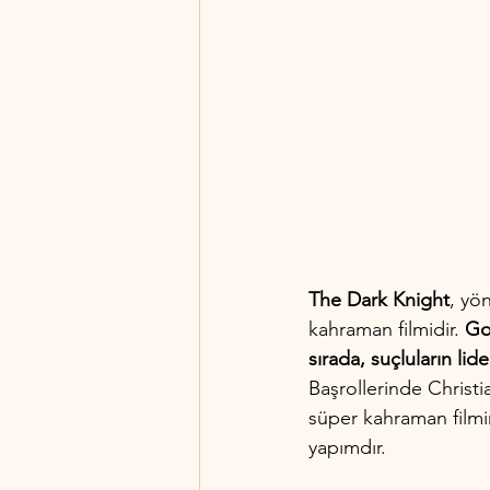
The Dark Knight
, yö
kahraman filmidir. 
Go
sırada, suçluların lid
Başrollerinde Christi
süper kahraman filmi
yapımdır.