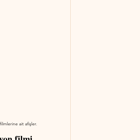
mlerine ait afişler.
on filmi 