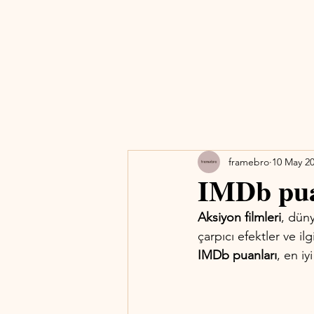
framebro
10 May 2
IMDb puan
Aksiyon filmleri
, düny
çarpıcı efektler ve ilg
IMDb puanları
, en iy