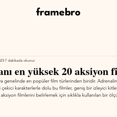
framebro
023
7 dakikada okunur
ı en yüksek 20 aksiyon f
a genelinde en popüler film türlerinden biridir. Adrenalin
i çekici karakterlerle dolu bu filmler, geniş bir izleyici kitl
i aksiyon filmlerini belirlemek için sıklıkla kullanılan bir ölçü