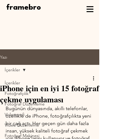
framebro
Yazı
İçerikler
İçerikler
iPhone için en iyi 15 fotoğraf
Fotoğrafçılık
çekme uygulaması
Fotoğraf Düzenleme
Bugünün dünyasında, akıllı telefonlar, 
Videografi
özellikle de iPhone, fotoğrafçılıkta yeni 
bir çağ açtı. Her geçen gün daha fazla 
Video Düzenleme
insan, yüksek kaliteli fotoğraf çekmek 
Fotoğraf Makinesi
için iPhone'larını kullanıyor ve fotoğraf 