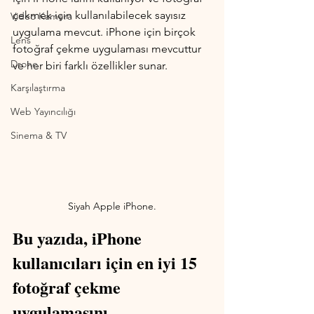
çekmek için kullanılabilecek sayısız 
Video Kamera
uygulama mevcut. iPhone için birçok 
Lens
fotoğraf çekme uygulaması mevcuttur 
Drone
ve her biri farklı özellikler sunar.
Karşılaştırma
Web Yayıncılığı
Sinema & TV
Siyah Apple iPhone.
Bu yazıda, iPhone 
kullanıcıları için en iyi 15 
fotoğraf çekme 
uygulamasını 